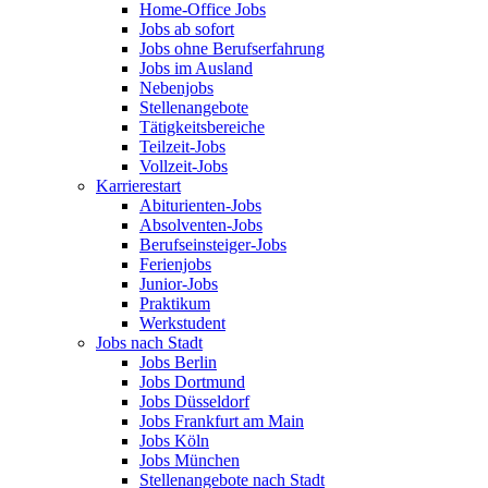
Home-Office Jobs
Jobs ab sofort
Jobs ohne Berufserfahrung
Jobs im Ausland
Nebenjobs
Stellenangebote
Tätigkeitsbereiche
Teilzeit-Jobs
Vollzeit-Jobs
Karrierestart
Abiturienten-Jobs
Absolventen-Jobs
Berufseinsteiger-Jobs
Ferienjobs
Junior-Jobs
Praktikum
Werkstudent
Jobs nach Stadt
Jobs Berlin
Jobs Dortmund
Jobs Düsseldorf
Jobs Frankfurt am Main
Jobs Köln
Jobs München
Stellenangebote nach Stadt