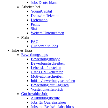
Jobs Deutschland
Arbeiten bei
YoungCapital
Deutsche Telekom
Lieferando
Picnic
Sixt
Weitere Unternehmen
Mehr
FAQ
Gut bezahlte Jobs
Infos & Tipps
Bewerbungstipps
Bewerbungsmappe
Bewerbungsschreiben
Lebenslauf erstellen
Gratis CV Generator
Motivationsschreiben
Initiativbewerbung schreiben
Bewerbung auf Englisch
Vorstellungsgespräch
Gut bezahlte Jobs
Ausbildungsberufe
Jobs für Quereinsteiger
Jobs mit Realschulabschluss