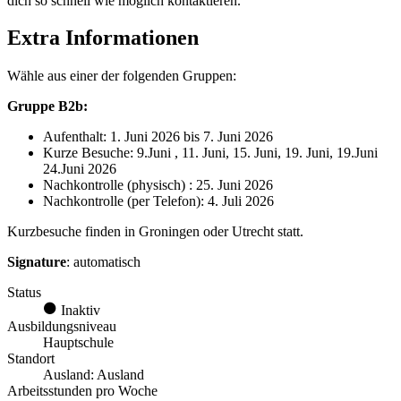
dich so schnell wie möglich kontaktieren.
Extra Informationen
Wähle aus einer der folgenden Gruppen:
Gruppe
B2b
:
Aufenthalt
:
1. Juni
202
6
bis
7. Juni
202
6
Kurze
Besuche
: 9.Juni , 11. Juni, 15. Juni, 19. Juni, 19.Juni
24.Juni 2026
Nachkontrolle
(
physisch
)
:
25. Juni 2026
Nachkontrolle
(per
Telefon
):
4. Juli
202
6
Kurzbesuche
finden
in Groningen
oder
Utrecht
statt
.
Signature
:
automatisch
Status
Inaktiv
Ausbildungsniveau
Hauptschule
Standort
Ausland: Ausland
Arbeitsstunden pro Woche