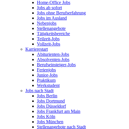
Home-Office Jobs
Jobs ab sofort
Jobs ohne Berufserfahrung
Jobs im Ausland
Nebenjobs
Stellenangebote
Tätigkeitsbereiche
Teilzeit-Jobs
Vollzeit-Jobs
Karrierestart
Abiturienten-Jobs
Absolventen-Jobs
Berufseinsteiger-Jobs
Ferienjobs
Junior-Jobs
Praktikum
Werkstudent
Jobs nach Stadt
Jobs Berlin
Jobs Dortmund
Jobs Düsseldorf
Jobs Frankfurt am Main
Jobs Köln
Jobs München
Stellenangebote nach Stadt