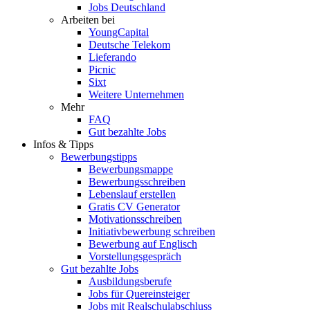
Jobs Deutschland
Arbeiten bei
YoungCapital
Deutsche Telekom
Lieferando
Picnic
Sixt
Weitere Unternehmen
Mehr
FAQ
Gut bezahlte Jobs
Infos & Tipps
Bewerbungstipps
Bewerbungsmappe
Bewerbungsschreiben
Lebenslauf erstellen
Gratis CV Generator
Motivationsschreiben
Initiativbewerbung schreiben
Bewerbung auf Englisch
Vorstellungsgespräch
Gut bezahlte Jobs
Ausbildungsberufe
Jobs für Quereinsteiger
Jobs mit Realschulabschluss