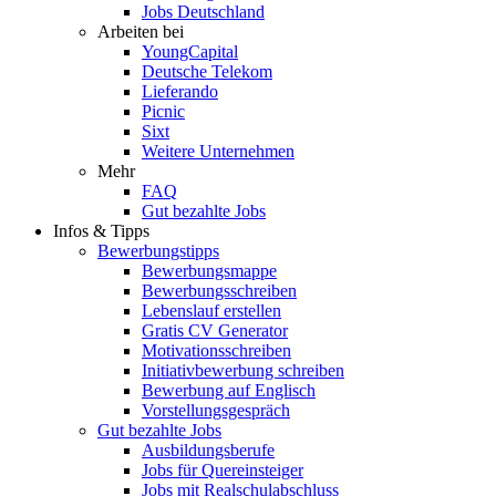
Jobs Deutschland
Arbeiten bei
YoungCapital
Deutsche Telekom
Lieferando
Picnic
Sixt
Weitere Unternehmen
Mehr
FAQ
Gut bezahlte Jobs
Infos & Tipps
Bewerbungstipps
Bewerbungsmappe
Bewerbungsschreiben
Lebenslauf erstellen
Gratis CV Generator
Motivationsschreiben
Initiativbewerbung schreiben
Bewerbung auf Englisch
Vorstellungsgespräch
Gut bezahlte Jobs
Ausbildungsberufe
Jobs für Quereinsteiger
Jobs mit Realschulabschluss