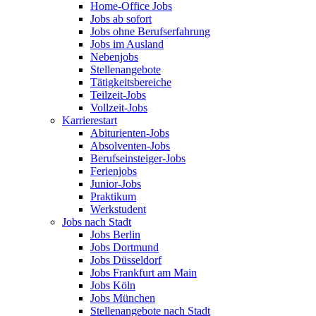
Home-Office Jobs
Jobs ab sofort
Jobs ohne Berufserfahrung
Jobs im Ausland
Nebenjobs
Stellenangebote
Tätigkeitsbereiche
Teilzeit-Jobs
Vollzeit-Jobs
Karrierestart
Abiturienten-Jobs
Absolventen-Jobs
Berufseinsteiger-Jobs
Ferienjobs
Junior-Jobs
Praktikum
Werkstudent
Jobs nach Stadt
Jobs Berlin
Jobs Dortmund
Jobs Düsseldorf
Jobs Frankfurt am Main
Jobs Köln
Jobs München
Stellenangebote nach Stadt