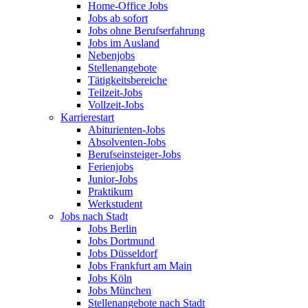
Home-Office Jobs
Jobs ab sofort
Jobs ohne Berufserfahrung
Jobs im Ausland
Nebenjobs
Stellenangebote
Tätigkeitsbereiche
Teilzeit-Jobs
Vollzeit-Jobs
Karrierestart
Abiturienten-Jobs
Absolventen-Jobs
Berufseinsteiger-Jobs
Ferienjobs
Junior-Jobs
Praktikum
Werkstudent
Jobs nach Stadt
Jobs Berlin
Jobs Dortmund
Jobs Düsseldorf
Jobs Frankfurt am Main
Jobs Köln
Jobs München
Stellenangebote nach Stadt