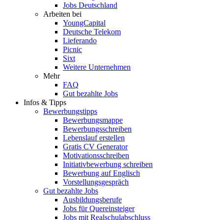
Jobs Deutschland
Arbeiten bei
YoungCapital
Deutsche Telekom
Lieferando
Picnic
Sixt
Weitere Unternehmen
Mehr
FAQ
Gut bezahlte Jobs
Infos & Tipps
Bewerbungstipps
Bewerbungsmappe
Bewerbungsschreiben
Lebenslauf erstellen
Gratis CV Generator
Motivationsschreiben
Initiativbewerbung schreiben
Bewerbung auf Englisch
Vorstellungsgespräch
Gut bezahlte Jobs
Ausbildungsberufe
Jobs für Quereinsteiger
Jobs mit Realschulabschluss