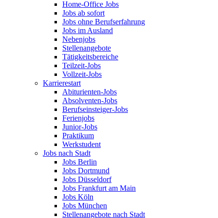
Home-Office Jobs
Jobs ab sofort
Jobs ohne Berufserfahrung
Jobs im Ausland
Nebenjobs
Stellenangebote
Tätigkeitsbereiche
Teilzeit-Jobs
Vollzeit-Jobs
Karrierestart
Abiturienten-Jobs
Absolventen-Jobs
Berufseinsteiger-Jobs
Ferienjobs
Junior-Jobs
Praktikum
Werkstudent
Jobs nach Stadt
Jobs Berlin
Jobs Dortmund
Jobs Düsseldorf
Jobs Frankfurt am Main
Jobs Köln
Jobs München
Stellenangebote nach Stadt