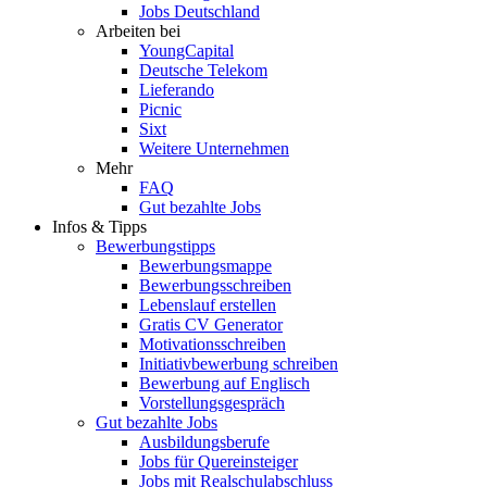
Jobs Deutschland
Arbeiten bei
YoungCapital
Deutsche Telekom
Lieferando
Picnic
Sixt
Weitere Unternehmen
Mehr
FAQ
Gut bezahlte Jobs
Infos & Tipps
Bewerbungstipps
Bewerbungsmappe
Bewerbungsschreiben
Lebenslauf erstellen
Gratis CV Generator
Motivationsschreiben
Initiativbewerbung schreiben
Bewerbung auf Englisch
Vorstellungsgespräch
Gut bezahlte Jobs
Ausbildungsberufe
Jobs für Quereinsteiger
Jobs mit Realschulabschluss