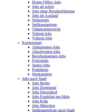
Home-Office Jobs
Jobs ab sofort
Jobs ohne Berufserfahrung
Jobs im Ausland
Nebenjobs
Stellenangebote
Tätigkeitsbereiche
Teilzeit-Jobs
Vollzeit-Jobs
Karrierestart
Abiturienten-Jobs
Absolventen-Jobs
Berufseinsteiger-Jobs
Ferienjobs
Junior-Jobs
Praktikum
Werkstudent
Jobs nach Stadt
Jobs Berlin
Jobs Dortmund
Jobs Düsseldorf
Jobs Frankfurt am Main
Jobs Köln
Jobs München
Stellenangebote nach Stadt