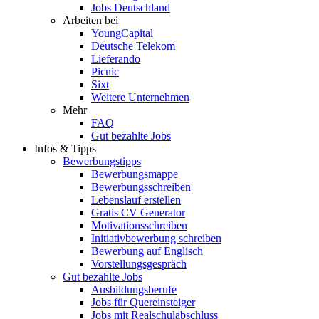
Jobs Deutschland
Arbeiten bei
YoungCapital
Deutsche Telekom
Lieferando
Picnic
Sixt
Weitere Unternehmen
Mehr
FAQ
Gut bezahlte Jobs
Infos & Tipps
Bewerbungstipps
Bewerbungsmappe
Bewerbungsschreiben
Lebenslauf erstellen
Gratis CV Generator
Motivationsschreiben
Initiativbewerbung schreiben
Bewerbung auf Englisch
Vorstellungsgespräch
Gut bezahlte Jobs
Ausbildungsberufe
Jobs für Quereinsteiger
Jobs mit Realschulabschluss