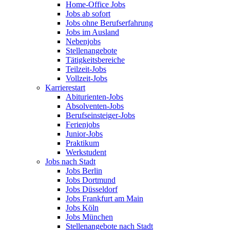
Home-Office Jobs
Jobs ab sofort
Jobs ohne Berufserfahrung
Jobs im Ausland
Nebenjobs
Stellenangebote
Tätigkeitsbereiche
Teilzeit-Jobs
Vollzeit-Jobs
Karrierestart
Abiturienten-Jobs
Absolventen-Jobs
Berufseinsteiger-Jobs
Ferienjobs
Junior-Jobs
Praktikum
Werkstudent
Jobs nach Stadt
Jobs Berlin
Jobs Dortmund
Jobs Düsseldorf
Jobs Frankfurt am Main
Jobs Köln
Jobs München
Stellenangebote nach Stadt