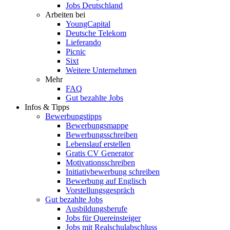
Jobs Deutschland
Arbeiten bei
YoungCapital
Deutsche Telekom
Lieferando
Picnic
Sixt
Weitere Unternehmen
Mehr
FAQ
Gut bezahlte Jobs
Infos & Tipps
Bewerbungstipps
Bewerbungsmappe
Bewerbungsschreiben
Lebenslauf erstellen
Gratis CV Generator
Motivationsschreiben
Initiativbewerbung schreiben
Bewerbung auf Englisch
Vorstellungsgespräch
Gut bezahlte Jobs
Ausbildungsberufe
Jobs für Quereinsteiger
Jobs mit Realschulabschluss