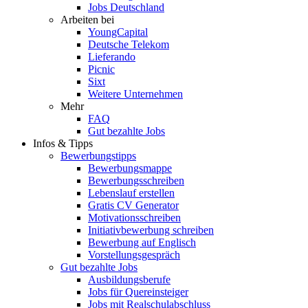
Jobs Deutschland
Arbeiten bei
YoungCapital
Deutsche Telekom
Lieferando
Picnic
Sixt
Weitere Unternehmen
Mehr
FAQ
Gut bezahlte Jobs
Infos & Tipps
Bewerbungstipps
Bewerbungsmappe
Bewerbungsschreiben
Lebenslauf erstellen
Gratis CV Generator
Motivationsschreiben
Initiativbewerbung schreiben
Bewerbung auf Englisch
Vorstellungsgespräch
Gut bezahlte Jobs
Ausbildungsberufe
Jobs für Quereinsteiger
Jobs mit Realschulabschluss