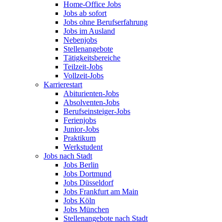
Home-Office Jobs
Jobs ab sofort
Jobs ohne Berufserfahrung
Jobs im Ausland
Nebenjobs
Stellenangebote
Tätigkeitsbereiche
Teilzeit-Jobs
Vollzeit-Jobs
Karrierestart
Abiturienten-Jobs
Absolventen-Jobs
Berufseinsteiger-Jobs
Ferienjobs
Junior-Jobs
Praktikum
Werkstudent
Jobs nach Stadt
Jobs Berlin
Jobs Dortmund
Jobs Düsseldorf
Jobs Frankfurt am Main
Jobs Köln
Jobs München
Stellenangebote nach Stadt