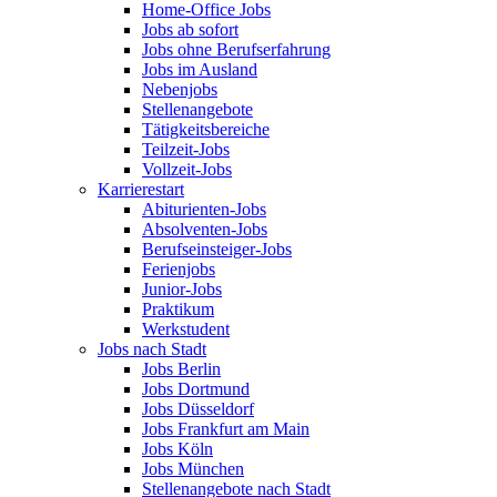
Home-Office Jobs
Jobs ab sofort
Jobs ohne Berufserfahrung
Jobs im Ausland
Nebenjobs
Stellenangebote
Tätigkeitsbereiche
Teilzeit-Jobs
Vollzeit-Jobs
Karrierestart
Abiturienten-Jobs
Absolventen-Jobs
Berufseinsteiger-Jobs
Ferienjobs
Junior-Jobs
Praktikum
Werkstudent
Jobs nach Stadt
Jobs Berlin
Jobs Dortmund
Jobs Düsseldorf
Jobs Frankfurt am Main
Jobs Köln
Jobs München
Stellenangebote nach Stadt