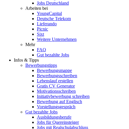
Jobs Deutschland
Arbeiten bei
YoungCapital
Deutsche Telekom
Lieferando
Picnic
Sixt
Weitere Unternehmen
Mehr
FAQ
Gut bezahlte Jobs
Infos & Tipps
Bewerbungstipps
Bewerbungsmappe
Bewerbungsschreiben
Lebenslauf erstellen
Gratis CV Generator
Motivationsschreiben
Initiativbewerbung schreiben
Bewerbung auf Englisch
Vorstellungsgespräch
Gut bezahlte Jobs
Ausbildungsberufe
Jobs für Quereinsteiger
Jobs mit Realschulabschluss