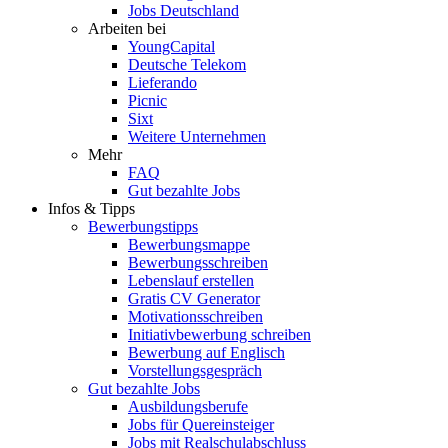
Jobs Deutschland
Arbeiten bei
YoungCapital
Deutsche Telekom
Lieferando
Picnic
Sixt
Weitere Unternehmen
Mehr
FAQ
Gut bezahlte Jobs
Infos & Tipps
Bewerbungstipps
Bewerbungsmappe
Bewerbungsschreiben
Lebenslauf erstellen
Gratis CV Generator
Motivationsschreiben
Initiativbewerbung schreiben
Bewerbung auf Englisch
Vorstellungsgespräch
Gut bezahlte Jobs
Ausbildungsberufe
Jobs für Quereinsteiger
Jobs mit Realschulabschluss