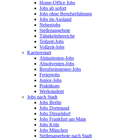
Home-Office Jobs
Jobs ab sofort
Jobs ohne Berufserfahrung
Jobs im Ausland
Nebenjobs
Stellenangebote
Tätigkeitsbereiche
Teilzeit-Jobs
Vollzeit-Jobs
Karrierestart
Abiturienten-Jobs
Absolventen-Jobs
Berufseinsteiger-Jobs
Ferienjobs
Junior-Jobs
Praktikum
Werkstudent
Jobs nach Stadt
Jobs Berlin
Jobs Dortmund
Jobs Düsseldorf
Jobs Frankfurt am Main
Jobs Köln
Jobs München
Stellenangebote nach Stadt