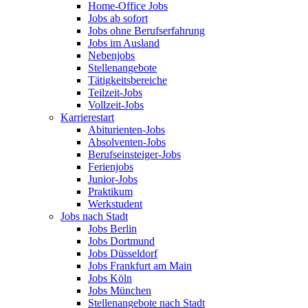
Home-Office Jobs
Jobs ab sofort
Jobs ohne Berufserfahrung
Jobs im Ausland
Nebenjobs
Stellenangebote
Tätigkeitsbereiche
Teilzeit-Jobs
Vollzeit-Jobs
Karrierestart
Abiturienten-Jobs
Absolventen-Jobs
Berufseinsteiger-Jobs
Ferienjobs
Junior-Jobs
Praktikum
Werkstudent
Jobs nach Stadt
Jobs Berlin
Jobs Dortmund
Jobs Düsseldorf
Jobs Frankfurt am Main
Jobs Köln
Jobs München
Stellenangebote nach Stadt