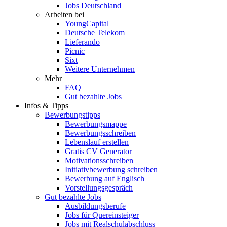
Jobs Deutschland
Arbeiten bei
YoungCapital
Deutsche Telekom
Lieferando
Picnic
Sixt
Weitere Unternehmen
Mehr
FAQ
Gut bezahlte Jobs
Infos & Tipps
Bewerbungstipps
Bewerbungsmappe
Bewerbungsschreiben
Lebenslauf erstellen
Gratis CV Generator
Motivationsschreiben
Initiativbewerbung schreiben
Bewerbung auf Englisch
Vorstellungsgespräch
Gut bezahlte Jobs
Ausbildungsberufe
Jobs für Quereinsteiger
Jobs mit Realschulabschluss