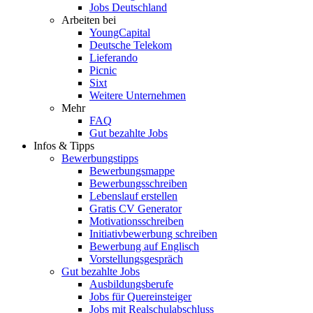
Jobs Deutschland
Arbeiten bei
YoungCapital
Deutsche Telekom
Lieferando
Picnic
Sixt
Weitere Unternehmen
Mehr
FAQ
Gut bezahlte Jobs
Infos & Tipps
Bewerbungstipps
Bewerbungsmappe
Bewerbungsschreiben
Lebenslauf erstellen
Gratis CV Generator
Motivationsschreiben
Initiativbewerbung schreiben
Bewerbung auf Englisch
Vorstellungsgespräch
Gut bezahlte Jobs
Ausbildungsberufe
Jobs für Quereinsteiger
Jobs mit Realschulabschluss