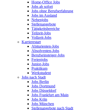
Home-Office Jobs
Jobs ab sofort
Jobs ohne Berufserfahrung
Jobs im Ausland
Nebenjobs
Stellenangebote
Tätigkeitsbereiche
Teilzeit-Jobs
Vollzeit-Jobs
Karrierestart
Abiturienten-Jobs
Absolventen-Jobs
Berufseinsteiger-Jobs
Ferienjobs
Junior-Jobs
Praktikum
Werkstudent
Jobs nach Stadt
Jobs Berlin
Jobs Dortmund
Jobs Düsseldorf
Jobs Frankfurt am Main
Jobs Köln
Jobs München
Stellenangebote nach Stadt