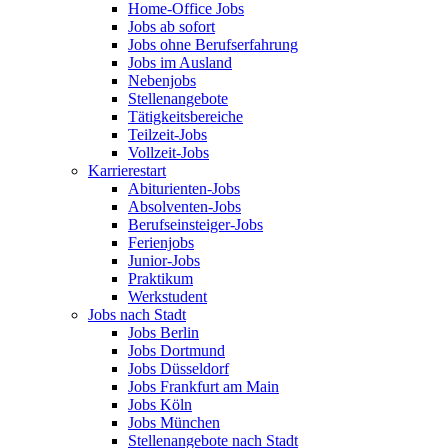
Home-Office Jobs
Jobs ab sofort
Jobs ohne Berufserfahrung
Jobs im Ausland
Nebenjobs
Stellenangebote
Tätigkeitsbereiche
Teilzeit-Jobs
Vollzeit-Jobs
Karrierestart
Abiturienten-Jobs
Absolventen-Jobs
Berufseinsteiger-Jobs
Ferienjobs
Junior-Jobs
Praktikum
Werkstudent
Jobs nach Stadt
Jobs Berlin
Jobs Dortmund
Jobs Düsseldorf
Jobs Frankfurt am Main
Jobs Köln
Jobs München
Stellenangebote nach Stadt