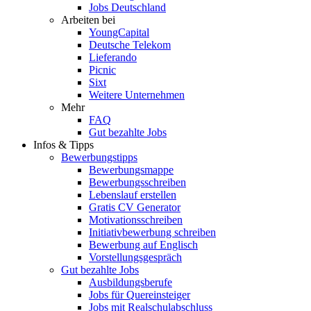
Jobs Deutschland
Arbeiten bei
YoungCapital
Deutsche Telekom
Lieferando
Picnic
Sixt
Weitere Unternehmen
Mehr
FAQ
Gut bezahlte Jobs
Infos & Tipps
Bewerbungstipps
Bewerbungsmappe
Bewerbungsschreiben
Lebenslauf erstellen
Gratis CV Generator
Motivationsschreiben
Initiativbewerbung schreiben
Bewerbung auf Englisch
Vorstellungsgespräch
Gut bezahlte Jobs
Ausbildungsberufe
Jobs für Quereinsteiger
Jobs mit Realschulabschluss