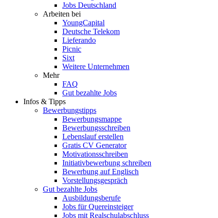
Jobs Deutschland
Arbeiten bei
YoungCapital
Deutsche Telekom
Lieferando
Picnic
Sixt
Weitere Unternehmen
Mehr
FAQ
Gut bezahlte Jobs
Infos & Tipps
Bewerbungstipps
Bewerbungsmappe
Bewerbungsschreiben
Lebenslauf erstellen
Gratis CV Generator
Motivationsschreiben
Initiativbewerbung schreiben
Bewerbung auf Englisch
Vorstellungsgespräch
Gut bezahlte Jobs
Ausbildungsberufe
Jobs für Quereinsteiger
Jobs mit Realschulabschluss