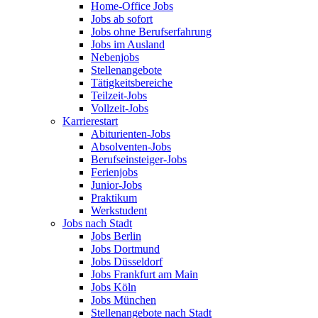
Home-Office Jobs
Jobs ab sofort
Jobs ohne Berufserfahrung
Jobs im Ausland
Nebenjobs
Stellenangebote
Tätigkeitsbereiche
Teilzeit-Jobs
Vollzeit-Jobs
Karrierestart
Abiturienten-Jobs
Absolventen-Jobs
Berufseinsteiger-Jobs
Ferienjobs
Junior-Jobs
Praktikum
Werkstudent
Jobs nach Stadt
Jobs Berlin
Jobs Dortmund
Jobs Düsseldorf
Jobs Frankfurt am Main
Jobs Köln
Jobs München
Stellenangebote nach Stadt