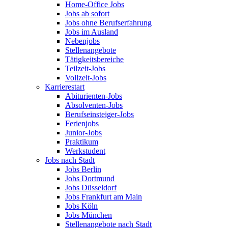
Home-Office Jobs
Jobs ab sofort
Jobs ohne Berufserfahrung
Jobs im Ausland
Nebenjobs
Stellenangebote
Tätigkeitsbereiche
Teilzeit-Jobs
Vollzeit-Jobs
Karrierestart
Abiturienten-Jobs
Absolventen-Jobs
Berufseinsteiger-Jobs
Ferienjobs
Junior-Jobs
Praktikum
Werkstudent
Jobs nach Stadt
Jobs Berlin
Jobs Dortmund
Jobs Düsseldorf
Jobs Frankfurt am Main
Jobs Köln
Jobs München
Stellenangebote nach Stadt