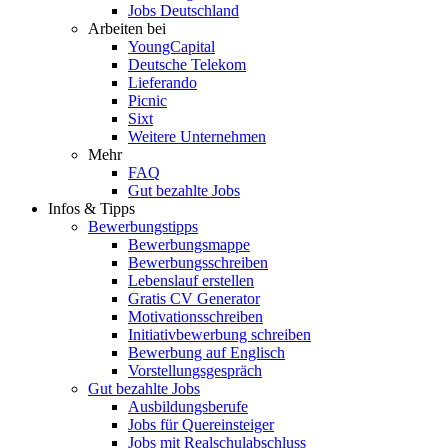
Jobs Deutschland
Arbeiten bei
YoungCapital
Deutsche Telekom
Lieferando
Picnic
Sixt
Weitere Unternehmen
Mehr
FAQ
Gut bezahlte Jobs
Infos & Tipps
Bewerbungstipps
Bewerbungsmappe
Bewerbungsschreiben
Lebenslauf erstellen
Gratis CV Generator
Motivationsschreiben
Initiativbewerbung schreiben
Bewerbung auf Englisch
Vorstellungsgespräch
Gut bezahlte Jobs
Ausbildungsberufe
Jobs für Quereinsteiger
Jobs mit Realschulabschluss