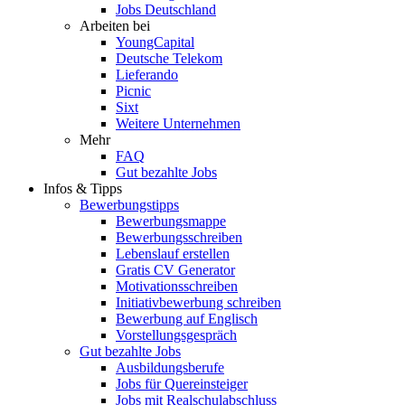
Jobs Deutschland
Arbeiten bei
YoungCapital
Deutsche Telekom
Lieferando
Picnic
Sixt
Weitere Unternehmen
Mehr
FAQ
Gut bezahlte Jobs
Infos & Tipps
Bewerbungstipps
Bewerbungsmappe
Bewerbungsschreiben
Lebenslauf erstellen
Gratis CV Generator
Motivationsschreiben
Initiativbewerbung schreiben
Bewerbung auf Englisch
Vorstellungsgespräch
Gut bezahlte Jobs
Ausbildungsberufe
Jobs für Quereinsteiger
Jobs mit Realschulabschluss