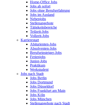
Home-Office Jobs
Jobs ab sofort
Jobs ohne Berufserfahrung
Jobs im Ausland
Nebenjobs
Stellenangebote
Tätigkeitsbereiche
Teilzeit-Jobs
Vollzeit-Jobs
Karrierestart
Abiturienten-Jobs
Absolventen-Jobs
Berufseinsteiger-Jobs
Ferienjobs
Junior-Jobs
Praktikum
Werkstudent
Jobs nach Stadt
Jobs Berlin
Jobs Dortmund
Jobs Düsseldorf
Jobs Frankfurt am Main
Jobs Köln
Jobs München
Stellenangebote nach Stadt