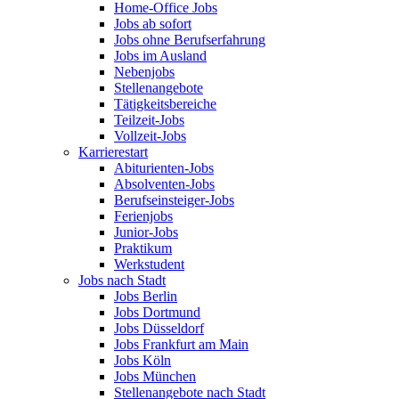
Home-Office Jobs
Jobs ab sofort
Jobs ohne Berufserfahrung
Jobs im Ausland
Nebenjobs
Stellenangebote
Tätigkeitsbereiche
Teilzeit-Jobs
Vollzeit-Jobs
Karrierestart
Abiturienten-Jobs
Absolventen-Jobs
Berufseinsteiger-Jobs
Ferienjobs
Junior-Jobs
Praktikum
Werkstudent
Jobs nach Stadt
Jobs Berlin
Jobs Dortmund
Jobs Düsseldorf
Jobs Frankfurt am Main
Jobs Köln
Jobs München
Stellenangebote nach Stadt