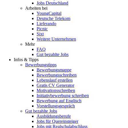
Jobs Deutschland
Arbeiten bei
YoungCapital
Deutsche Telekom
Lieferando
Picnic
Sixt
Weitere Unternehmen
Mehr
FAQ
Gut bezahlte Jobs
Infos & Tipps
Bewerbungstipps
Bewerbungsmappe
Bewerbungsschreiben
Lebenslauf erstellen
Gratis CV Generator
Motivationsschreiben
Initiativbewerbung schreiben
Bewerbung auf Englisch
Vorstellungsgespräch
Gut bezahlte Jobs
Ausbildungsberufe
Jobs für Quereinsteiger
Jobs mit Realschulabschluss