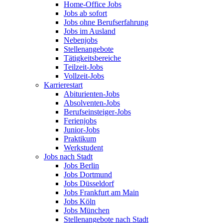
Home-Office Jobs
Jobs ab sofort
Jobs ohne Berufserfahrung
Jobs im Ausland
Nebenjobs
Stellenangebote
Tätigkeitsbereiche
Teilzeit-Jobs
Vollzeit-Jobs
Karrierestart
Abiturienten-Jobs
Absolventen-Jobs
Berufseinsteiger-Jobs
Ferienjobs
Junior-Jobs
Praktikum
Werkstudent
Jobs nach Stadt
Jobs Berlin
Jobs Dortmund
Jobs Düsseldorf
Jobs Frankfurt am Main
Jobs Köln
Jobs München
Stellenangebote nach Stadt