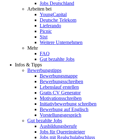
Jobs Deutschland
Arbeiten bei
YoungCapital
Deutsche Telekom
Lieferando
Picnic
Sixt
Weitere Unternehmen
Mehr
FAQ
Gut bezahlte Jobs
Infos & Tipps
Bewerbungstipps
Bewerbungsmappe
Bewerbungsschreiben
Lebenslauf erstellen
Gratis CV Generator
Motivationsschreiben
Initiativbewerbung schreiben
Bewerbung auf Englisch
Vorstellungsgespräch
Gut bezahlte Jobs
Ausbildungsberufe
Jobs für Quereinsteiger
Jobs mit Realschulabschluss