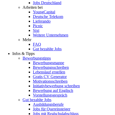
Jobs Deutschland
Arbeiten bei
YoungCapital
Deutsche Telekom
Lieferando
Picnic
Sixt
Weitere Unternehmen
Mehr
FAQ
Gut bezahlte Jobs
Infos & Tipps
Bewerbungstipps
Bewerbungsmappe
Bewerbungsschreiben
Lebenslauf erstellen
Gratis CV Generator
Motivationsschreiben
Initiativbewerbung schreiben
Bewerbung auf Englisch
Vorstellungsgespräch
Gut bezahlte Jobs
Ausbildungsberufe
Jobs für Quereinsteiger
Jobs mit Realschulabschluss