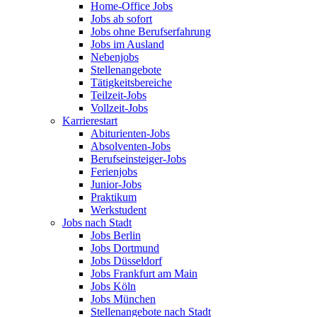
Home-Office Jobs
Jobs ab sofort
Jobs ohne Berufserfahrung
Jobs im Ausland
Nebenjobs
Stellenangebote
Tätigkeitsbereiche
Teilzeit-Jobs
Vollzeit-Jobs
Karrierestart
Abiturienten-Jobs
Absolventen-Jobs
Berufseinsteiger-Jobs
Ferienjobs
Junior-Jobs
Praktikum
Werkstudent
Jobs nach Stadt
Jobs Berlin
Jobs Dortmund
Jobs Düsseldorf
Jobs Frankfurt am Main
Jobs Köln
Jobs München
Stellenangebote nach Stadt