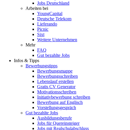
Jobs Deutschland
Arbeiten bei
YoungCapital
Deutsche Telekom
Lieferando
Picnic
Sixt
Weitere Unternehmen
Mehr
FAQ
Gut bezahlte Jobs
Infos & Tipps
Bewerbungstipps
Bewerbungsmappe
Bewerbungsschreiben
Lebenslauf erstellen
Gratis CV Generator
Motivationsschreiben
Initiativbewerbung schreiben
Bewerbung auf Englisch
Vorstellungsgespräch
Gut bezahlte Jobs
Ausbildungsberufe
Jobs für Quereinsteiger
Jobs mit Realschulabschluss