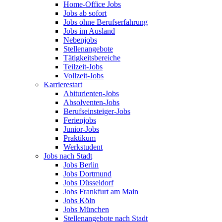
Home-Office Jobs
Jobs ab sofort
Jobs ohne Berufserfahrung
Jobs im Ausland
Nebenjobs
Stellenangebote
Tätigkeitsbereiche
Teilzeit-Jobs
Vollzeit-Jobs
Karrierestart
Abiturienten-Jobs
Absolventen-Jobs
Berufseinsteiger-Jobs
Ferienjobs
Junior-Jobs
Praktikum
Werkstudent
Jobs nach Stadt
Jobs Berlin
Jobs Dortmund
Jobs Düsseldorf
Jobs Frankfurt am Main
Jobs Köln
Jobs München
Stellenangebote nach Stadt