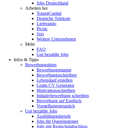
Jobs Deutschland
Arbeiten bei
YoungCapital
Deutsche Telekom
Lieferando
Picnic
Sixt
Weitere Unternehmen
Mehr
FAQ
Gut bezahlte Jobs
Infos & Tipps
Bewerbungstipps
Bewerbungsmappe
Bewerbungsschreiben
Lebenslauf erstellen
Gratis CV Generator
Motivationsschreiben
Initiativbewerbung schreiben
Bewerbung auf Englisch
Vorstellungsgespräch
Gut bezahlte Jobs
Ausbildungsberufe
Jobs für Quereinsteiger
Jobs mit Realschulabschluss