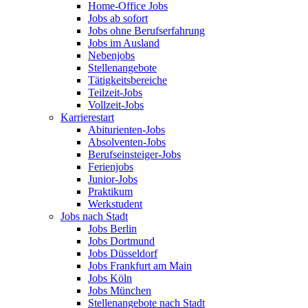
Home-Office Jobs
Jobs ab sofort
Jobs ohne Berufserfahrung
Jobs im Ausland
Nebenjobs
Stellenangebote
Tätigkeitsbereiche
Teilzeit-Jobs
Vollzeit-Jobs
Karrierestart
Abiturienten-Jobs
Absolventen-Jobs
Berufseinsteiger-Jobs
Ferienjobs
Junior-Jobs
Praktikum
Werkstudent
Jobs nach Stadt
Jobs Berlin
Jobs Dortmund
Jobs Düsseldorf
Jobs Frankfurt am Main
Jobs Köln
Jobs München
Stellenangebote nach Stadt