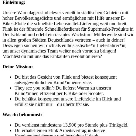
Einleitung:
Unsere Warenlager sind clever verteilt in städtischen Gebieten mit
hoher Bevölkerungsdichte und ermöglichen mit Hilfe unserer E-
Bikes-Flotte die schnellste Lebensmittel-Lieferung weit und breit.
Flink ist der führende Schnelllieferdienst für Supermarkt-Produkte in
Deutschland und erlebt ein rasantes Wachstum. Mittlerweile sind wir
in allen großen Städten Deutschlands vertreten – auch in deiner!
Deswegen suchen wir dich als enthusiastische*n Lieferfahrer*in,
um unser dynamisches Team weiter nach vorne zu bringen!
Möchtest du mit uns das Einkaufen revolutionieren?
Deine Mission:
Du bist das Gesicht von Flink und bietest konsequent
außergewöhnlichen Kund*innenservice.
They see you rollin’: Du lieferst Waren zu unseren
Kund*innen effizient per E-Bike oder Scooter.
Du behältst konsequent unsere Lieferziele im Blick und
erfüllst sie nicht nur – du übertriffst sie.
Was du bekommst:
Du verdienst mindestens 13,90€ pro Stunde plus Trinkgeld.
Du erhältst einen Flink Arbeitsvertrag inklusive
Krankenversicherung und bezahlten Urlaub.