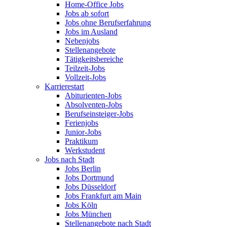
Home-Office Jobs
Jobs ab sofort
Jobs ohne Berufserfahrung
Jobs im Ausland
Nebenjobs
Stellenangebote
Tätigkeitsbereiche
Teilzeit-Jobs
Vollzeit-Jobs
Karrierestart
Abiturienten-Jobs
Absolventen-Jobs
Berufseinsteiger-Jobs
Ferienjobs
Junior-Jobs
Praktikum
Werkstudent
Jobs nach Stadt
Jobs Berlin
Jobs Dortmund
Jobs Düsseldorf
Jobs Frankfurt am Main
Jobs Köln
Jobs München
Stellenangebote nach Stadt