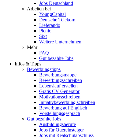
Jobs Deutschland
Arbeiten bei
YoungCapital
Deutsche Telekom
Lieferando
Picnic
Sixt
Weitere Unternehmen
Mehr
FAQ
Gut bezahlte Jobs
Infos & Tipps
Bewerbungstipps
Bewerbungsmappe
Bewerbungsschreiben
Lebenslauf erstellen
Gratis CV Generator
Motivationsschreiben
Initiativbewerbung schreiben
Bewerbung auf Englisch
Vorstellungsgespräch
Gut bezahlte Jobs
Ausbildungsberufe
Jobs für Quereinsteiger
Jobs mit Realschulabschluss