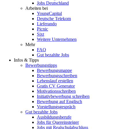
Jobs Deutschland
Arbeiten bei
YoungCapital
Deutsche Telekom
Lieferando
Picnic
Sixt
Weitere Unternehmen
Mehr
FAQ
Gut bezahlte Jobs
Infos & Tipps
Bewerbungstipps
Bewerbungsmappe
Bewerbungsschreiben
Lebenslauf erstellen
Gratis CV Generator
Motivationsschreiben
Initiativbewerbung schreiben
Bewerbung auf Englisch
Vorstellungsgespräch
Gut bezahlte Jobs
Ausbildungsberufe
Jobs für Quereinsteiger
Jobs mit Realschulabschluss