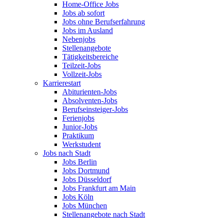
Home-Office Jobs
Jobs ab sofort
Jobs ohne Berufserfahrung
Jobs im Ausland
Nebenjobs
Stellenangebote
Tätigkeitsbereiche
Teilzeit-Jobs
Vollzeit-Jobs
Karrierestart
Abiturienten-Jobs
Absolventen-Jobs
Berufseinsteiger-Jobs
Ferienjobs
Junior-Jobs
Praktikum
Werkstudent
Jobs nach Stadt
Jobs Berlin
Jobs Dortmund
Jobs Düsseldorf
Jobs Frankfurt am Main
Jobs Köln
Jobs München
Stellenangebote nach Stadt