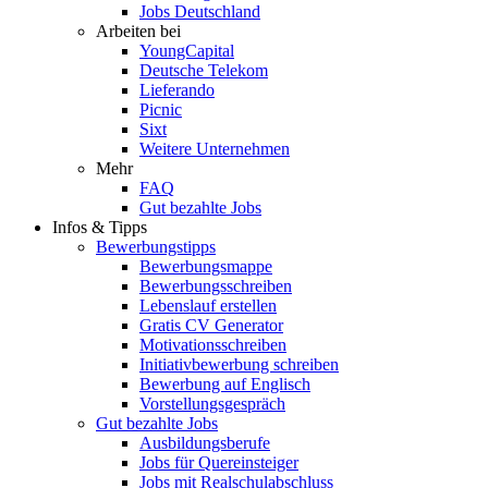
Jobs Deutschland
Arbeiten bei
YoungCapital
Deutsche Telekom
Lieferando
Picnic
Sixt
Weitere Unternehmen
Mehr
FAQ
Gut bezahlte Jobs
Infos & Tipps
Bewerbungstipps
Bewerbungsmappe
Bewerbungsschreiben
Lebenslauf erstellen
Gratis CV Generator
Motivationsschreiben
Initiativbewerbung schreiben
Bewerbung auf Englisch
Vorstellungsgespräch
Gut bezahlte Jobs
Ausbildungsberufe
Jobs für Quereinsteiger
Jobs mit Realschulabschluss