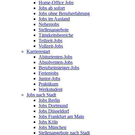
Home-Office Jobs
Jobs ab sofort
Jobs ohne Berufserfahrung
Jobs im Ausland
Nebenjobs
Stellenangebote
Tätigkeitsbereiche
Teilzeit-Jobs
Vollzeit-Jobs
Karrierestart
Abiturienten-Jobs
Absolventen-Jobs
Berufseinsteiger-Jobs
Ferienjobs
Junior-Jobs
Praktikum
Werkstudent
Jobs nach Stadt
Jobs Berlin
Jobs Dortmund
Jobs Düsseldorf
Jobs Frankfurt am Main
Jobs Köln
Jobs München
Stellenangebote nach Stadt