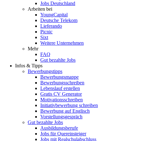
Jobs Deutschland
Arbeiten bei
YoungCapital
Deutsche Telekom
Lieferando
Picnic
Sixt
Weitere Unternehmen
Mehr
FAQ
Gut bezahlte Jobs
Infos & Tipps
Bewerbungstipps
Bewerbungsmappe
Bewerbungsschreiben
Lebenslauf erstellen
Gratis CV Generator
Motivationsschreiben
Initiativbewerbung schreiben
Bewerbung auf Englisch
Vorstellungsgespräch
Gut bezahlte Jobs
Ausbildungsberufe
Jobs für Quereinsteiger
Jobs mit Realschulabschluss