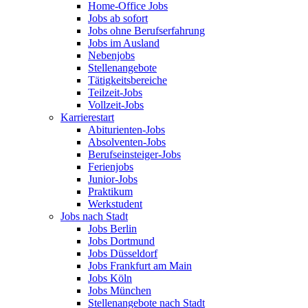
Home-Office Jobs
Jobs ab sofort
Jobs ohne Berufserfahrung
Jobs im Ausland
Nebenjobs
Stellenangebote
Tätigkeitsbereiche
Teilzeit-Jobs
Vollzeit-Jobs
Karrierestart
Abiturienten-Jobs
Absolventen-Jobs
Berufseinsteiger-Jobs
Ferienjobs
Junior-Jobs
Praktikum
Werkstudent
Jobs nach Stadt
Jobs Berlin
Jobs Dortmund
Jobs Düsseldorf
Jobs Frankfurt am Main
Jobs Köln
Jobs München
Stellenangebote nach Stadt