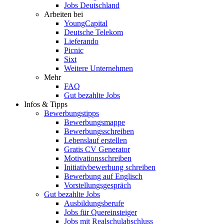
Jobs Deutschland
Arbeiten bei
YoungCapital
Deutsche Telekom
Lieferando
Picnic
Sixt
Weitere Unternehmen
Mehr
FAQ
Gut bezahlte Jobs
Infos & Tipps
Bewerbungstipps
Bewerbungsmappe
Bewerbungsschreiben
Lebenslauf erstellen
Gratis CV Generator
Motivationsschreiben
Initiativbewerbung schreiben
Bewerbung auf Englisch
Vorstellungsgespräch
Gut bezahlte Jobs
Ausbildungsberufe
Jobs für Quereinsteiger
Jobs mit Realschulabschluss