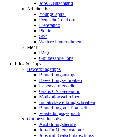
Jobs Deutschland
Arbeiten bei
YoungCapital
Deutsche Telekom
Lieferando
Picnic
Sixt
Weitere Unternehmen
Mehr
FAQ
Gut bezahlte Jobs
Infos & Tipps
Bewerbungstipps
Bewerbungsmappe
Bewerbungsschreiben
Lebenslauf erstellen
Gratis CV Generator
Motivationsschreiben
Initiativbewerbung schreiben
Bewerbung auf Englisch
Vorstellungsgespräch
Gut bezahlte Jobs
Ausbildungsberufe
Jobs für Quereinsteiger
Jobs mit Realschulabschluss