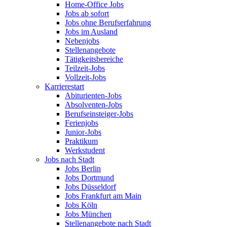
Home-Office Jobs
Jobs ab sofort
Jobs ohne Berufserfahrung
Jobs im Ausland
Nebenjobs
Stellenangebote
Tätigkeitsbereiche
Teilzeit-Jobs
Vollzeit-Jobs
Karrierestart
Abiturienten-Jobs
Absolventen-Jobs
Berufseinsteiger-Jobs
Ferienjobs
Junior-Jobs
Praktikum
Werkstudent
Jobs nach Stadt
Jobs Berlin
Jobs Dortmund
Jobs Düsseldorf
Jobs Frankfurt am Main
Jobs Köln
Jobs München
Stellenangebote nach Stadt