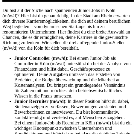
Du bist auf der Suche nach spannenden Junior-Jobs in Köln
(m/w/d)? Hier bist du genau richtig. In der Stadt am Rhein erwarten
dich diverse Karrieremöglichkeiten, die dich auf deinem beruflichen
Weg begleiten – von dynamischen Start-ups bis hin zu
renommierten Unternehmen. Hier findest du eine breite Auswahl an
Chancen, die es dir ermöglichen, deine Karriere in die gewünschte
Richtung zu lenken. Wir stellen dir drei aufregende Junior-Stellen
(m/w/d) vor, die Köln für dich bereithält.
Junior Controller (m/w/d)
: Bei einem Junior-Job als
Controller in Köln (m/w/d) unterstützt du bei der Analyse von
Finanzdaten und hilfst dabei, Geschäftsprozesse zu
optimieren. Deine Aufgaben umfassen das Erstellen von
Berichten, die Budgetüberwachung und die Mitarbeit an
Kostenanalysen. Du bringst ein grundlegendes Verständnis
für Zahlen mit und möchtest dein betriebswirtschaftliches
Wissen in die Praxis umsetzen.
Junior Recruiter (m/w/d)
: In dieser Position hilfst du dabei,
Stellenanzeigen zu verfassen, Bewerbungen zu sichten und
Bewerber:innen zu interviewen. Du bist kommunikativ,
kontaktfreudig und verstehst es, auf Menschen zuzugehen.
Bei einem Junior-Job als Recruiter in Köln (m/w/d) bist du ein
wichtiger Knotenpunkt zwischen Unternehmen und
Kandidat:innen und trägst dazu bei, dass die richtigen Talente