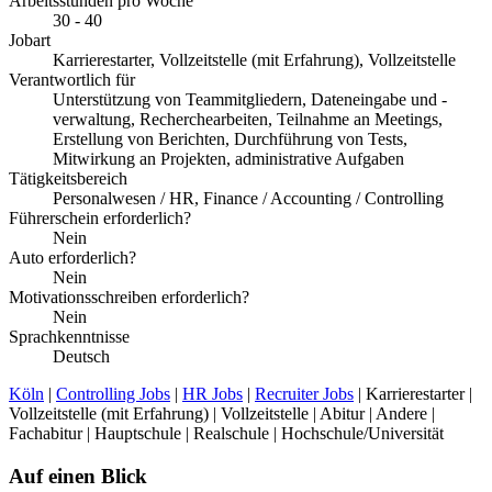
Arbeitsstunden pro Woche
30 - 40
Jobart
Karrierestarter, Vollzeitstelle (mit Erfahrung), Vollzeitstelle
Verantwortlich für
Unterstützung von Teammitgliedern, Dateneingabe und -
verwaltung, Recherchearbeiten, Teilnahme an Meetings,
Erstellung von Berichten, Durchführung von Tests,
Mitwirkung an Projekten, administrative Aufgaben
Tätigkeitsbereich
Personalwesen / HR, Finance / Accounting / Controlling
Führerschein erforderlich?
Nein
Auto erforderlich?
Nein
Motivationsschreiben erforderlich?
Nein
Sprachkenntnisse
Deutsch
Köln
|
Controlling Jobs
|
HR Jobs
|
Recruiter Jobs
| Karrierestarter |
Vollzeitstelle (mit Erfahrung) | Vollzeitstelle | Abitur | Andere |
Fachabitur | Hauptschule | Realschule | Hochschule/Universität
Auf einen Blick