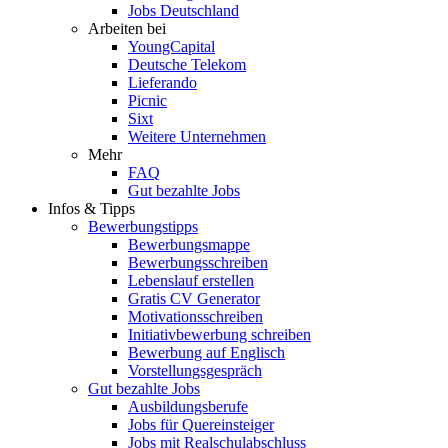
Jobs Deutschland
Arbeiten bei
YoungCapital
Deutsche Telekom
Lieferando
Picnic
Sixt
Weitere Unternehmen
Mehr
FAQ
Gut bezahlte Jobs
Infos & Tipps
Bewerbungstipps
Bewerbungsmappe
Bewerbungsschreiben
Lebenslauf erstellen
Gratis CV Generator
Motivationsschreiben
Initiativbewerbung schreiben
Bewerbung auf Englisch
Vorstellungsgespräch
Gut bezahlte Jobs
Ausbildungsberufe
Jobs für Quereinsteiger
Jobs mit Realschulabschluss