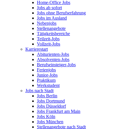
Home-Office Jobs
Jobs ab sofort
Jobs ohne Berufserfahrung
Jobs im Ausland
Nebenjobs
Stellenangebote
Tätigkeitsbereiche
Teilzeit-Jobs
Vollzeit-Jobs
Karrierestart
Abiturienten-Jobs
Absolventen-Jobs
Berufseinsteiger-Jobs
Ferienjobs
Junior-Jobs
Praktikum
Werkstudent
Jobs nach Stadt
Jobs Berlin
Jobs Dortmund
Jobs Düsseldorf
Jobs Frankfurt am Main
Jobs Köln
Jobs München
Stellenangebote nach Stadt