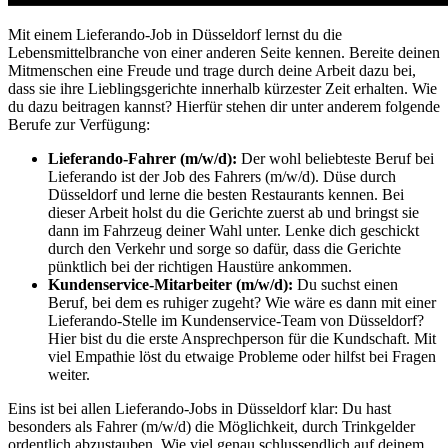
Mit einem Lieferando-Job in Düsseldorf lernst du die
Lebensmittelbranche von einer anderen Seite kennen. Bereite deinen
Mitmenschen eine Freude und trage durch deine Arbeit dazu bei,
dass sie ihre Lieblingsgerichte innerhalb kürzester Zeit erhalten. Wie
du dazu beitragen kannst? Hierfür stehen dir unter anderem folgende
Berufe zur Verfügung:
Lieferando-Fahrer (m/w/d):
Der wohl beliebteste Beruf bei
Lieferando ist der Job des Fahrers (m/w/d). Düse durch
Düsseldorf und lerne die besten Restaurants kennen. Bei
dieser Arbeit holst du die Gerichte zuerst ab und bringst sie
dann im Fahrzeug deiner Wahl unter. Lenke dich geschickt
durch den Verkehr und sorge so dafür, dass die Gerichte
pünktlich bei der richtigen Haustüre ankommen.
Kundenservice-Mitarbeiter (m/w/d):
Du suchst einen
Beruf, bei dem es ruhiger zugeht? Wie wäre es dann mit einer
Lieferando-Stelle im Kundenservice-Team von Düsseldorf?
Hier bist du die erste Ansprechperson für die Kundschaft. Mit
viel Empathie löst du etwaige Probleme oder hilfst bei Fragen
weiter.
Eins ist bei allen Lieferando-Jobs in Düsseldorf klar: Du hast
besonders als Fahrer (m/w/d) die Möglichkeit, durch Trinkgelder
ordentlich abzustauben. Wie viel genau schlussendlich auf deinem