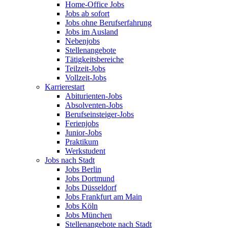
Home-Office Jobs
Jobs ab sofort
Jobs ohne Berufserfahrung
Jobs im Ausland
Nebenjobs
Stellenangebote
Tätigkeitsbereiche
Teilzeit-Jobs
Vollzeit-Jobs
Karrierestart
Abiturienten-Jobs
Absolventen-Jobs
Berufseinsteiger-Jobs
Ferienjobs
Junior-Jobs
Praktikum
Werkstudent
Jobs nach Stadt
Jobs Berlin
Jobs Dortmund
Jobs Düsseldorf
Jobs Frankfurt am Main
Jobs Köln
Jobs München
Stellenangebote nach Stadt