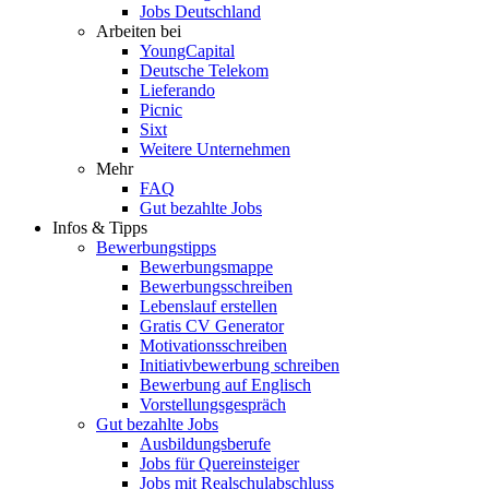
Jobs Deutschland
Arbeiten bei
YoungCapital
Deutsche Telekom
Lieferando
Picnic
Sixt
Weitere Unternehmen
Mehr
FAQ
Gut bezahlte Jobs
Infos & Tipps
Bewerbungstipps
Bewerbungsmappe
Bewerbungsschreiben
Lebenslauf erstellen
Gratis CV Generator
Motivationsschreiben
Initiativbewerbung schreiben
Bewerbung auf Englisch
Vorstellungsgespräch
Gut bezahlte Jobs
Ausbildungsberufe
Jobs für Quereinsteiger
Jobs mit Realschulabschluss