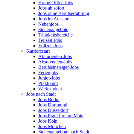
Home-Office Jobs
Jobs ab sofort
Jobs ohne Berufserfahrung
Jobs im Ausland
Nebenjobs
Stellenangebote
Tätigkeitsbereiche
Teilzeit-Jobs
Vollzeit-Jobs
Karrierestart
Abiturienten-Jobs
Absolventen-Jobs
Berufseinsteiger-Jobs
Ferienjobs
Junior-Jobs
Praktikum
Werkstudent
Jobs nach Stadt
Jobs Berlin
Jobs Dortmund
Jobs Düsseldorf
Jobs Frankfurt am Main
Jobs Köln
Jobs München
Stellenangebote nach Stadt