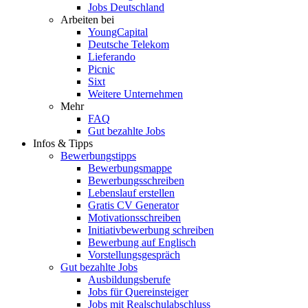
Jobs Deutschland
Arbeiten bei
YoungCapital
Deutsche Telekom
Lieferando
Picnic
Sixt
Weitere Unternehmen
Mehr
FAQ
Gut bezahlte Jobs
Infos & Tipps
Bewerbungstipps
Bewerbungsmappe
Bewerbungsschreiben
Lebenslauf erstellen
Gratis CV Generator
Motivationsschreiben
Initiativbewerbung schreiben
Bewerbung auf Englisch
Vorstellungsgespräch
Gut bezahlte Jobs
Ausbildungsberufe
Jobs für Quereinsteiger
Jobs mit Realschulabschluss