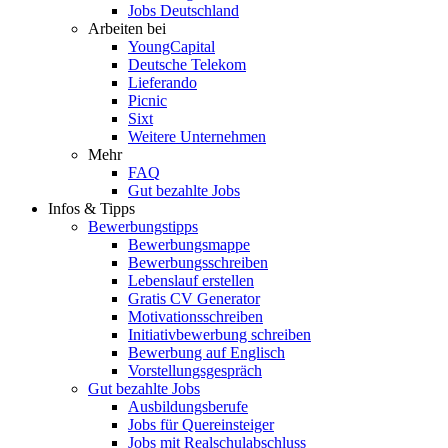
Jobs Deutschland
Arbeiten bei
YoungCapital
Deutsche Telekom
Lieferando
Picnic
Sixt
Weitere Unternehmen
Mehr
FAQ
Gut bezahlte Jobs
Infos & Tipps
Bewerbungstipps
Bewerbungsmappe
Bewerbungsschreiben
Lebenslauf erstellen
Gratis CV Generator
Motivationsschreiben
Initiativbewerbung schreiben
Bewerbung auf Englisch
Vorstellungsgespräch
Gut bezahlte Jobs
Ausbildungsberufe
Jobs für Quereinsteiger
Jobs mit Realschulabschluss