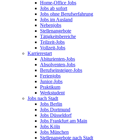
Home-Office Jobs
Jobs ab sofort
Jobs ohne Berufserfahrung
Jobs im Ausland
Nebenjobs
Stellenangebote
Tätigkeitsbereiche
Teilzeit-Jobs
Vollzeit-Jobs
Karrierestart
Abiturienten-Jobs
Absolventen-Jobs
Berufseinsteiger-Jobs
Ferienjobs
Junior-Jobs
Praktikum
Werkstudent
Jobs nach Stadt
Jobs Berlin
Jobs Dortmund
Jobs Düsseldorf
Jobs Frankfurt am Main
Jobs Köln
Jobs München
Stellenangebote nach Stadt