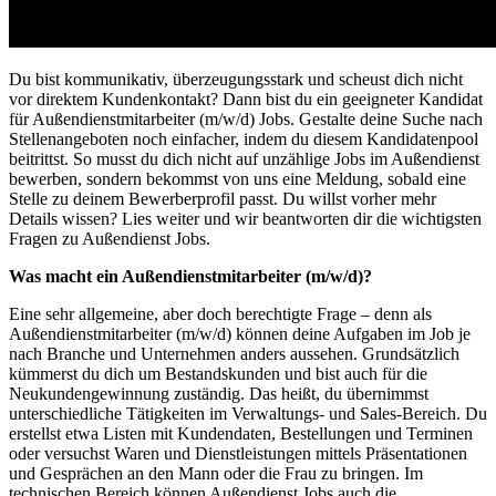
Du bist kommunikativ, überzeugungsstark und scheust dich nicht
vor direktem Kundenkontakt? Dann bist du ein geeigneter Kandidat
für A
ußendienstmitarbeiter (m/w/d) Jobs.
Gestalte deine Suche nach
Stellenangeboten
noch einfacher, indem du diesem Kandidatenpool
beitrittst. So musst du dich nicht auf unzählige
Jobs im Außendienst
bewerben, sondern bekommst von uns eine Meldung, sobald eine
Stelle zu deinem Bewerberprofil passt. Du willst vorher mehr
Details wissen? Lies weiter und wir beantworten dir die wichtigsten
Fragen zu
Außendienst Jobs
.
Was macht ein Außendienstmitarbeiter (m/w/d)?
Eine sehr allgemeine, aber doch berechtigte Frage – denn als
Außendienstmitarbeiter
(m/w/d) können deine
Aufgaben
im
Job
je
nach Branche und Unternehmen anders aussehen. Grundsätzlich
kümmerst du dich um Bestandskunden und bist auch für die
Neukundengewinnung zuständig. Das heißt, du übernimmst
unterschiedliche Tätigkeiten im Verwaltungs- und Sales-Bereich. Du
erstellst etwa Listen mit Kundendaten, Bestellungen und Terminen
oder versuchst Waren und Dienstleistungen mittels Präsentationen
und Gesprächen an den Mann oder die Frau zu bringen. Im
technischen Bereich können A
ußendienst Jobs
auch die