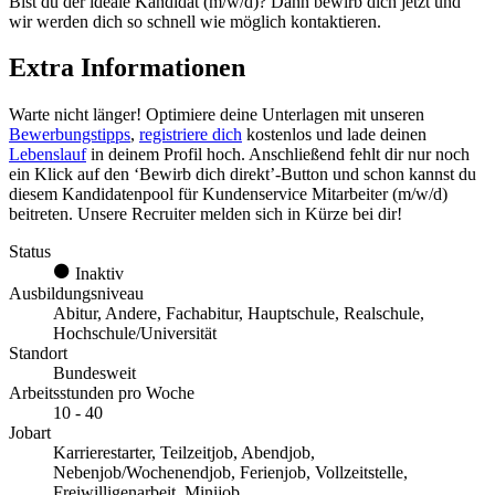
Bist du der ideale Kandidat (m/w/d)? Dann bewirb dich jetzt und
wir werden dich so schnell wie möglich kontaktieren.
Extra Informationen
Warte nicht länger! Optimiere deine Unterlagen mit unseren
Bewerbungstipps
,
registriere dich
kostenlos und lade deinen
Lebenslauf
in deinem Profil hoch. Anschließend fehlt dir nur noch
ein Klick auf den ‘Bewirb dich direkt’-Button und schon kannst du
diesem Kandidatenpool für
Kundenservice Mitarbeiter
(m/w/d)
beitreten. Unsere Recruiter melden sich in Kürze bei dir!
Status
Inaktiv
Ausbildungsniveau
Abitur, Andere, Fachabitur, Hauptschule, Realschule,
Hochschule/Universität
Standort
Bundesweit
Arbeitsstunden pro Woche
10 - 40
Jobart
Karrierestarter, Teilzeitjob, Abendjob,
Nebenjob/Wochenendjob, Ferienjob, Vollzeitstelle,
Freiwilligenarbeit, Minijob