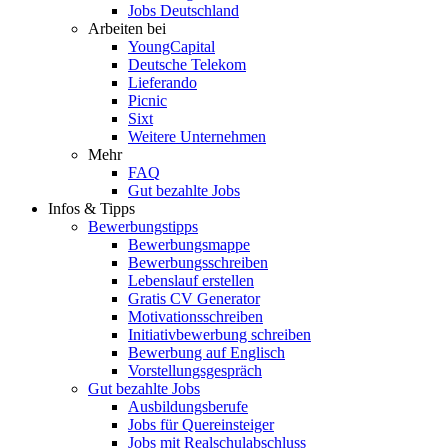
Jobs Deutschland
Arbeiten bei
YoungCapital
Deutsche Telekom
Lieferando
Picnic
Sixt
Weitere Unternehmen
Mehr
FAQ
Gut bezahlte Jobs
Infos & Tipps
Bewerbungstipps
Bewerbungsmappe
Bewerbungsschreiben
Lebenslauf erstellen
Gratis CV Generator
Motivationsschreiben
Initiativbewerbung schreiben
Bewerbung auf Englisch
Vorstellungsgespräch
Gut bezahlte Jobs
Ausbildungsberufe
Jobs für Quereinsteiger
Jobs mit Realschulabschluss