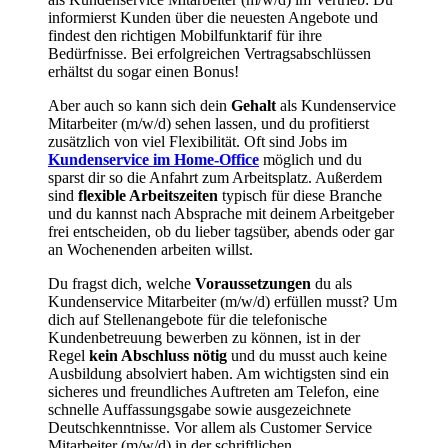
informierst Kunden über die neuesten Angebote und
findest den richtigen Mobilfunktarif für ihre
Bedürfnisse. Bei erfolgreichen Vertragsabschlüssen
erhältst du sogar einen Bonus!
Aber auch so kann sich dein
Gehalt
als
Kundenservice
Mitarbeiter
(m/w/d) sehen lassen, und du profitierst
zusätzlich von viel Flexibilität. Oft sind
Jobs im
Kundenservice
im
Home-Office
möglich und du
sparst dir so die Anfahrt zum Arbeitsplatz. Außerdem
sind
flexible Arbeitszeiten
typisch für diese Branche
und du kannst nach Absprache mit deinem Arbeitgeber
frei entscheiden, ob du lieber tagsüber, abends oder gar
an Wochenenden arbeiten willst.
Du fragst dich, welche
Voraussetzungen
du als
Kundenservice Mitarbeiter (
m/w/d) erfüllen musst? Um
dich auf
Stellenangebote für die telefonische
Kundenbetreuung
bewerben zu können, ist in der
Regel
kein Abschluss nötig
und du musst auch keine
Ausbildung absolviert haben. Am wichtigsten sind ein
sicheres und freundliches Auftreten am Telefon, eine
schnelle Auffassungsgabe sowie ausgezeichnete
Deutschkenntnisse. Vor allem als
Customer Service
Mitarbeiter
(m/w/d) in der
schriftlichen