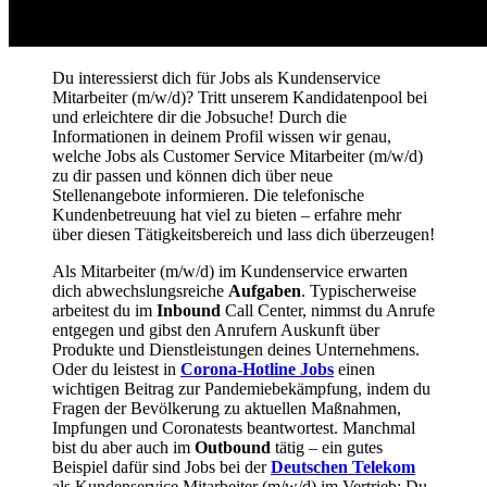
Du interessierst dich für Jobs als
Kundenservice
Mitarbeiter
(m/w/d)? Tritt unserem Kandidatenpool bei
und erleichtere dir die Jobsuche! Durch die
Informationen in deinem Profil wissen wir genau,
welche Jobs als
Customer Service Mitarbeiter
(m/w/d)
zu dir passen und können dich über neue
Stellenangebote
informieren. Die
telefonische
Kundenbetreuung
hat viel zu bieten – erfahre mehr
über diesen Tätigkeitsbereich und lass dich überzeugen!
Als
Mitarbeiter
(m/w/d)
im Kundenservice
erwarten
dich abwechslungsreiche
Aufgaben
. Typischerweise
arbeitest du im
Inbound
Call Center, nimmst du Anrufe
entgegen und gibst den Anrufern Auskunft über
Produkte und Dienstleistungen deines Unternehmens.
Oder du leistest in
Corona-Hotline Jobs
einen
wichtigen Beitrag zur Pandemiebekämpfung, indem du
Fragen der Bevölkerung zu aktuellen Maßnahmen,
Impfungen und Coronatests beantwortest. Manchmal
bist du aber auch im
Outbound
tätig – ein gutes
Beispiel dafür sind Jobs bei der
Deutschen
Telekom
als
Kundenservice Mitarbeiter
(m/w/d) im Vertrieb: Du