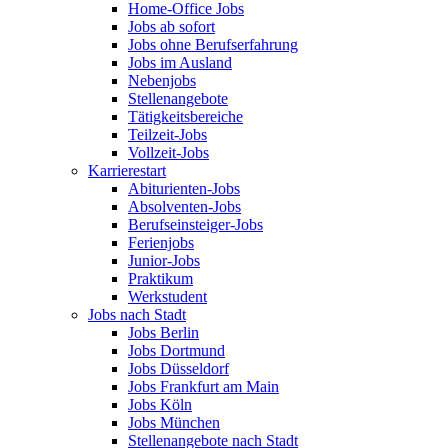
Home-Office Jobs
Jobs ab sofort
Jobs ohne Berufserfahrung
Jobs im Ausland
Nebenjobs
Stellenangebote
Tätigkeitsbereiche
Teilzeit-Jobs
Vollzeit-Jobs
Karrierestart
Abiturienten-Jobs
Absolventen-Jobs
Berufseinsteiger-Jobs
Ferienjobs
Junior-Jobs
Praktikum
Werkstudent
Jobs nach Stadt
Jobs Berlin
Jobs Dortmund
Jobs Düsseldorf
Jobs Frankfurt am Main
Jobs Köln
Jobs München
Stellenangebote nach Stadt