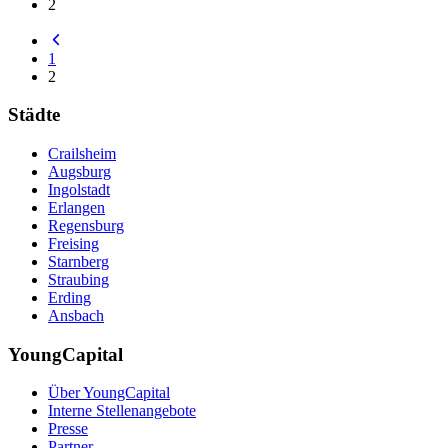
2
1
2
Städte
Crailsheim
Augsburg
Ingolstadt
Erlangen
Regensburg
Freising
Starnberg
Straubing
Erding
Ansbach
YoungCapital
Über YoungCapital
Interne Stellenangebote
Presse
Partner