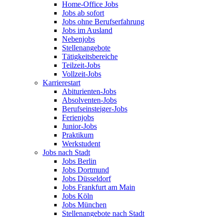
Home-Office Jobs
Jobs ab sofort
Jobs ohne Berufserfahrung
Jobs im Ausland
Nebenjobs
Stellenangebote
Tätigkeitsbereiche
Teilzeit-Jobs
Vollzeit-Jobs
Karrierestart
Abiturienten-Jobs
Absolventen-Jobs
Berufseinsteiger-Jobs
Ferienjobs
Junior-Jobs
Praktikum
Werkstudent
Jobs nach Stadt
Jobs Berlin
Jobs Dortmund
Jobs Düsseldorf
Jobs Frankfurt am Main
Jobs Köln
Jobs München
Stellenangebote nach Stadt