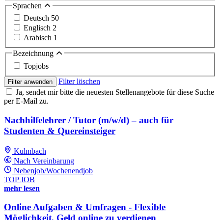
Sprachen
Deutsch
50
Englisch
2
Arabisch
1
Bezeichnung
Topjobs
Filter löschen
Filter anwenden
Ja, sendet mir bitte die neuesten Stellenangebote für diese Suche
per E-Mail zu.
Nachhilfelehrer / Tutor (m/w/d) – auch für
Studenten & Quereinsteiger
Kulmbach
Nach Vereinbarung
Nebenjob/Wochenendjob
TOP JOB
mehr lesen
Online Aufgaben & Umfragen - Flexible
Möglichkeit, Geld online zu verdienen