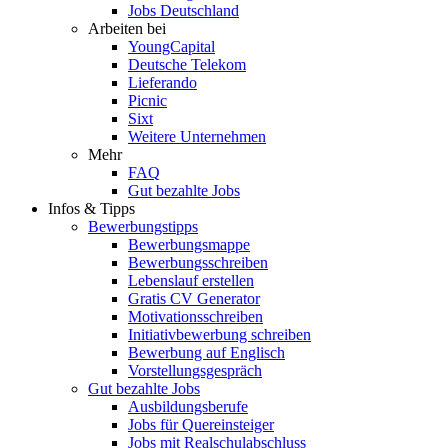
Jobs Deutschland
Arbeiten bei
YoungCapital
Deutsche Telekom
Lieferando
Picnic
Sixt
Weitere Unternehmen
Mehr
FAQ
Gut bezahlte Jobs
Infos & Tipps
Bewerbungstipps
Bewerbungsmappe
Bewerbungsschreiben
Lebenslauf erstellen
Gratis CV Generator
Motivationsschreiben
Initiativbewerbung schreiben
Bewerbung auf Englisch
Vorstellungsgespräch
Gut bezahlte Jobs
Ausbildungsberufe
Jobs für Quereinsteiger
Jobs mit Realschulabschluss