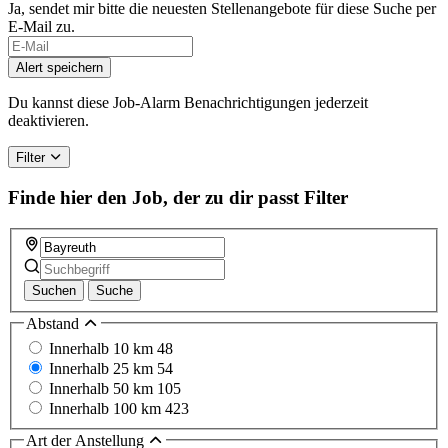
Ja, sendet mir bitte die neuesten Stellenangebote für diese Suche per
E-Mail zu.
If
you
Alert speichern
are
a
Du kannst diese Job-Alarm Benachrichtigungen jederzeit
human,
deaktivieren.
ignore
this
Filter
field
Finde hier den Job, der zu dir passt
Filter
Suchen
Suche
Abstand
Innerhalb 10 km
48
Innerhalb 25 km
54
Innerhalb 50 km
105
Innerhalb 100 km
423
Art der Anstellung