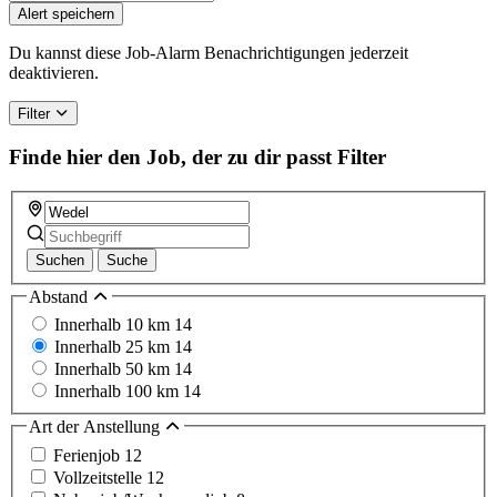
you
Alert speichern
are
a
Du kannst diese Job-Alarm Benachrichtigungen jederzeit
human,
deaktivieren.
ignore
this
Filter
field
Finde hier den Job, der zu dir passt
Filter
Suchen
Suche
Abstand
Innerhalb 10 km
14
Innerhalb 25 km
14
Innerhalb 50 km
14
Innerhalb 100 km
14
Art der Anstellung
Ferienjob
12
Vollzeitstelle
12