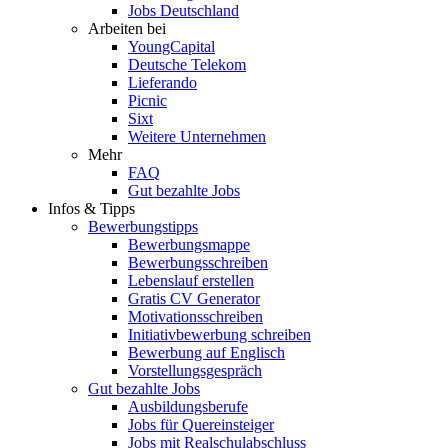
Jobs Deutschland
Arbeiten bei
YoungCapital
Deutsche Telekom
Lieferando
Picnic
Sixt
Weitere Unternehmen
Mehr
FAQ
Gut bezahlte Jobs
Infos & Tipps
Bewerbungstipps
Bewerbungsmappe
Bewerbungsschreiben
Lebenslauf erstellen
Gratis CV Generator
Motivationsschreiben
Initiativbewerbung schreiben
Bewerbung auf Englisch
Vorstellungsgespräch
Gut bezahlte Jobs
Ausbildungsberufe
Jobs für Quereinsteiger
Jobs mit Realschulabschluss