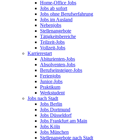
Home-Office Jobs
Jobs ab sofort
Jobs ohne Berufserfahrung
Jobs im Ausland
Nebenjobs
Stellenangebote
Tätigkeitsbereiche
Teilzeit-Jobs
Vollzeit-Jobs
Karrierestart
Abiturienten-Jobs
Absolventen-Jobs
Berufseinsteiger-Jobs
Ferienjobs
Junior-Jobs
Praktikum
Werkstudent
Jobs nach Stadt
Jobs Berlin
Jobs Dortmund
Jobs Düsseldorf
Jobs Frankfurt am Main
Jobs Köln
Jobs München
Stellenangebote nach Stadt