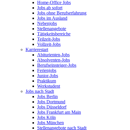
Home-Office Jobs
Jobs ab sofort
Jobs ohne Berufserfahrung
Jobs im Ausland
Nebenjobs
Stellenangebote
Tätigkeitsbereiche
Teilzeit-Jobs
Vollzeit-Jobs
Karrierestart
Abiturienten-Jobs
Absolventen-Jobs
Berufseinsteiger-Jobs
Ferienjobs
Junior-Jobs
Praktikum
Werkstudent
Jobs nach Stadt
Jobs Berlin
Jobs Dortmund
Jobs Düsseldorf
Jobs Frankfurt am Main
Jobs Köln
Jobs München
Stellenangebote nach Stadt