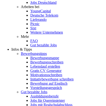
Jobs Deutschland
Arbeiten bei
YoungCapital
Deutsche Telekom
Lieferando
Picnic
Sixt
Weitere Unternehmen
Mehr
FAQ
Gut bezahlte Jobs
Infos & Tipps
Bewerbungstipps
Bewerbungsmappe
Bewerbungsschreiben
Lebenslauf erstellen
Gratis CV Generator
Motivationsschreiben
Initiativbewerbung schreiben
Bewerbung auf Englisch
Vorstellungsgespräch
Gut bezahlte Jobs
Ausbildungsberufe
Jobs für Quereinsteiger
Jobs mit Realschulabschluss