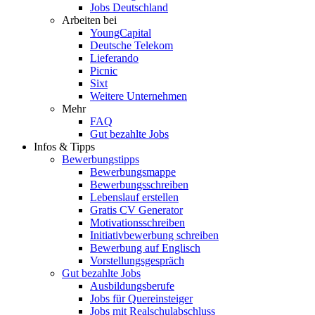
Jobs Deutschland
Arbeiten bei
YoungCapital
Deutsche Telekom
Lieferando
Picnic
Sixt
Weitere Unternehmen
Mehr
FAQ
Gut bezahlte Jobs
Infos & Tipps
Bewerbungstipps
Bewerbungsmappe
Bewerbungsschreiben
Lebenslauf erstellen
Gratis CV Generator
Motivationsschreiben
Initiativbewerbung schreiben
Bewerbung auf Englisch
Vorstellungsgespräch
Gut bezahlte Jobs
Ausbildungsberufe
Jobs für Quereinsteiger
Jobs mit Realschulabschluss