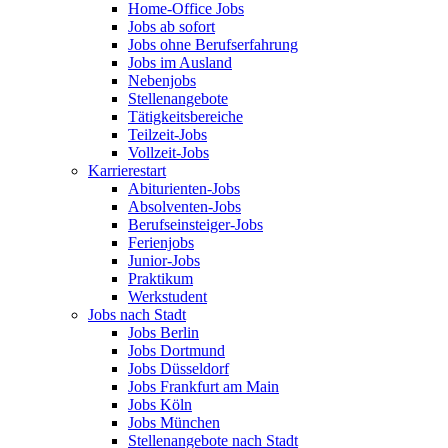
Home-Office Jobs
Jobs ab sofort
Jobs ohne Berufserfahrung
Jobs im Ausland
Nebenjobs
Stellenangebote
Tätigkeitsbereiche
Teilzeit-Jobs
Vollzeit-Jobs
Karrierestart
Abiturienten-Jobs
Absolventen-Jobs
Berufseinsteiger-Jobs
Ferienjobs
Junior-Jobs
Praktikum
Werkstudent
Jobs nach Stadt
Jobs Berlin
Jobs Dortmund
Jobs Düsseldorf
Jobs Frankfurt am Main
Jobs Köln
Jobs München
Stellenangebote nach Stadt