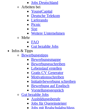
Jobs Deutschland
Arbeiten bei
YoungCapital
Deutsche Telekom
Lieferando
Picnic
Sixt
Weitere Unternehmen
Mehr
FAQ
Gut bezahlte Jobs
Infos & Tipps
Bewerbungstipps
Bewerbungsmappe
Bewerbungsschreiben
Lebenslauf erstellen
Gratis CV Generator
Motivationsschreiben
Initiativbewerbung schreiben
Bewerbung auf Englisch
Vorstellungsgespräch
Gut bezahlte Jobs
Ausbildungsberufe
Jobs für Quereinsteiger
Jobs mit Realschulabschluss