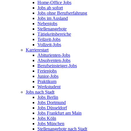
Home-Office Jobs
Jobs ab sofort
Jobs ohne Berufserfahrung
Jobs im Ausland
Nebenjobs
Stellenangebote
Tätigkeitsbereiche
Teilzeit-Jobs
Vollzeit-Jobs
Karrierestart
Abiturienten-Jobs
Absolventen-Jobs
Berufseinsteiger-Jobs
Ferienjobs
Junior-Jobs
Praktikum
Werkstudent
Jobs nach Stadt
Jobs Berlin
Jobs Dortmund
Jobs Düsseldorf
Jobs Frankfurt am Main
Jobs Köln
Jobs München
Stellenangebote nach Stadt