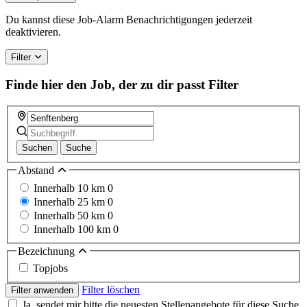
are
a
Du kannst diese Job-Alarm Benachrichtigungen jederzeit
human,
deaktivieren.
ignore
this
Filter
field
Finde hier den Job, der zu dir passt
Filter
Suchen
Suche
Abstand
Innerhalb 10 km
0
Innerhalb 25 km
0
Innerhalb 50 km
0
Innerhalb 100 km
0
Bezeichnung
Topjobs
Filter löschen
Filter anwenden
Ja, sendet mir bitte die neuesten Stellenangebote für diese Suche