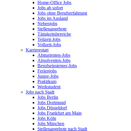
Home-Office Jobs
Jobs ab sofort
Jobs ohne Berufserfahrung
Jobs im Ausland
Nebenjobs
Stellenangebote
Tätigkeitsbereiche
Teilzeit-Jobs
Vollzeit-Jobs
Karrierestart
Abiturienten-Jobs
Absolventen-Jobs
Berufseinsteiger-Jobs
Ferienjobs
Junior-Jobs
Praktikum
Werkstudent
Jobs nach Stadt
Jobs Berlin
Jobs Dortmund
Jobs Düsseldorf
Jobs Frankfurt am Main
Jobs Köln
Jobs München
Stellenangebote nach Stadt