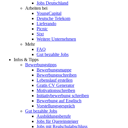
Jobs Deutschland
Arbeiten bei
YoungCapital
Deutsche Telekom
Lieferando
Picnic
Sixt
Weitere Unternehmen
Mehr
FAQ
Gut bezahlte Jobs
Infos & Tipps
Bewerbungstipps
Bewerbungsmappe
Bewerbungsschreiben
Lebenslauf erstellen
Gratis CV Generator
Motivationsschreiben
Initiativbewerbung schreiben
Bewerbung auf Englisch
Vorstellungsgespräch
Gut bezahlte Jobs
Ausbildungsberufe
Jobs für Quereinsteiger
Jobs mit Realschulabschluss