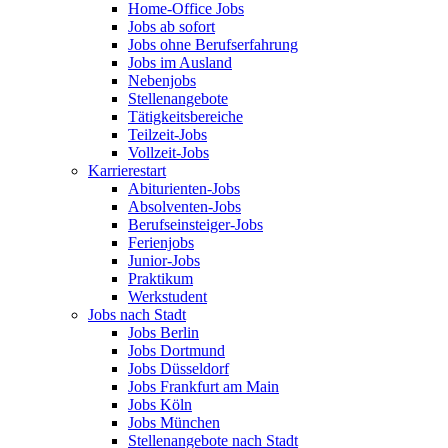
Home-Office Jobs
Jobs ab sofort
Jobs ohne Berufserfahrung
Jobs im Ausland
Nebenjobs
Stellenangebote
Tätigkeitsbereiche
Teilzeit-Jobs
Vollzeit-Jobs
Karrierestart
Abiturienten-Jobs
Absolventen-Jobs
Berufseinsteiger-Jobs
Ferienjobs
Junior-Jobs
Praktikum
Werkstudent
Jobs nach Stadt
Jobs Berlin
Jobs Dortmund
Jobs Düsseldorf
Jobs Frankfurt am Main
Jobs Köln
Jobs München
Stellenangebote nach Stadt