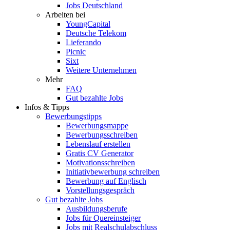
Jobs Deutschland
Arbeiten bei
YoungCapital
Deutsche Telekom
Lieferando
Picnic
Sixt
Weitere Unternehmen
Mehr
FAQ
Gut bezahlte Jobs
Infos & Tipps
Bewerbungstipps
Bewerbungsmappe
Bewerbungsschreiben
Lebenslauf erstellen
Gratis CV Generator
Motivationsschreiben
Initiativbewerbung schreiben
Bewerbung auf Englisch
Vorstellungsgespräch
Gut bezahlte Jobs
Ausbildungsberufe
Jobs für Quereinsteiger
Jobs mit Realschulabschluss