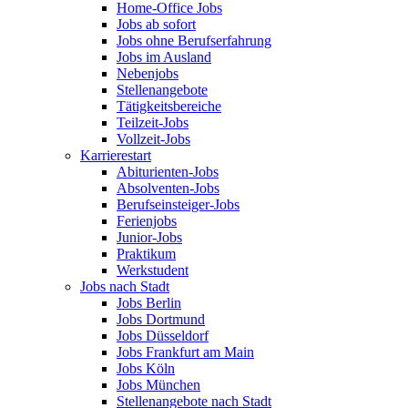
Home-Office Jobs
Jobs ab sofort
Jobs ohne Berufserfahrung
Jobs im Ausland
Nebenjobs
Stellenangebote
Tätigkeitsbereiche
Teilzeit-Jobs
Vollzeit-Jobs
Karrierestart
Abiturienten-Jobs
Absolventen-Jobs
Berufseinsteiger-Jobs
Ferienjobs
Junior-Jobs
Praktikum
Werkstudent
Jobs nach Stadt
Jobs Berlin
Jobs Dortmund
Jobs Düsseldorf
Jobs Frankfurt am Main
Jobs Köln
Jobs München
Stellenangebote nach Stadt