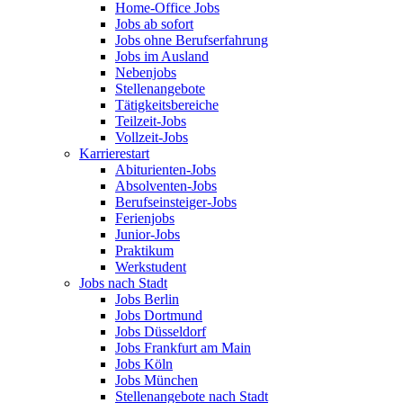
Home-Office Jobs
Jobs ab sofort
Jobs ohne Berufserfahrung
Jobs im Ausland
Nebenjobs
Stellenangebote
Tätigkeitsbereiche
Teilzeit-Jobs
Vollzeit-Jobs
Karrierestart
Abiturienten-Jobs
Absolventen-Jobs
Berufseinsteiger-Jobs
Ferienjobs
Junior-Jobs
Praktikum
Werkstudent
Jobs nach Stadt
Jobs Berlin
Jobs Dortmund
Jobs Düsseldorf
Jobs Frankfurt am Main
Jobs Köln
Jobs München
Stellenangebote nach Stadt