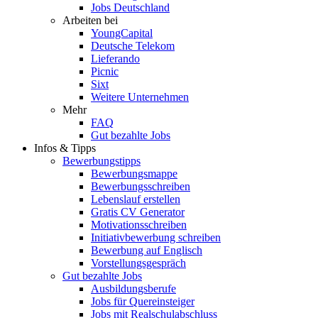
Jobs Deutschland
Arbeiten bei
YoungCapital
Deutsche Telekom
Lieferando
Picnic
Sixt
Weitere Unternehmen
Mehr
FAQ
Gut bezahlte Jobs
Infos & Tipps
Bewerbungstipps
Bewerbungsmappe
Bewerbungsschreiben
Lebenslauf erstellen
Gratis CV Generator
Motivationsschreiben
Initiativbewerbung schreiben
Bewerbung auf Englisch
Vorstellungsgespräch
Gut bezahlte Jobs
Ausbildungsberufe
Jobs für Quereinsteiger
Jobs mit Realschulabschluss