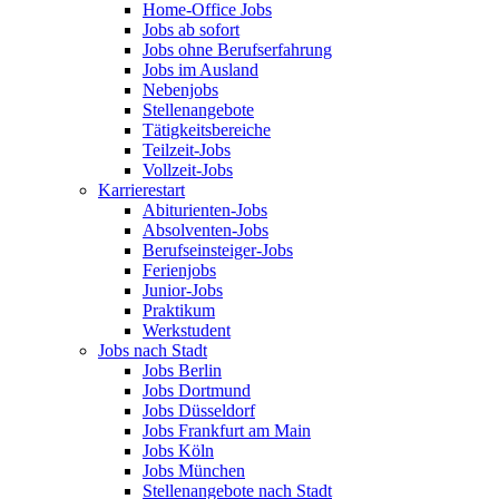
Home-Office Jobs
Jobs ab sofort
Jobs ohne Berufserfahrung
Jobs im Ausland
Nebenjobs
Stellenangebote
Tätigkeitsbereiche
Teilzeit-Jobs
Vollzeit-Jobs
Karrierestart
Abiturienten-Jobs
Absolventen-Jobs
Berufseinsteiger-Jobs
Ferienjobs
Junior-Jobs
Praktikum
Werkstudent
Jobs nach Stadt
Jobs Berlin
Jobs Dortmund
Jobs Düsseldorf
Jobs Frankfurt am Main
Jobs Köln
Jobs München
Stellenangebote nach Stadt