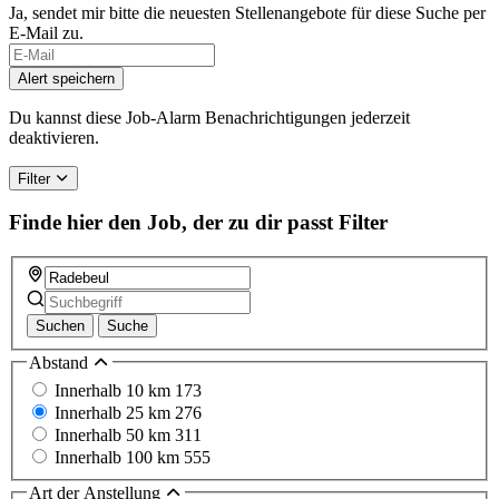
Ja, sendet mir bitte die neuesten Stellenangebote für diese Suche per
E-Mail zu.
If
you
Alert speichern
are
a
Du kannst diese Job-Alarm Benachrichtigungen jederzeit
human,
deaktivieren.
ignore
this
Filter
field
Finde hier den Job, der zu dir passt
Filter
Suchen
Suche
Abstand
Innerhalb 10 km
173
Innerhalb 25 km
276
Innerhalb 50 km
311
Innerhalb 100 km
555
Art der Anstellung