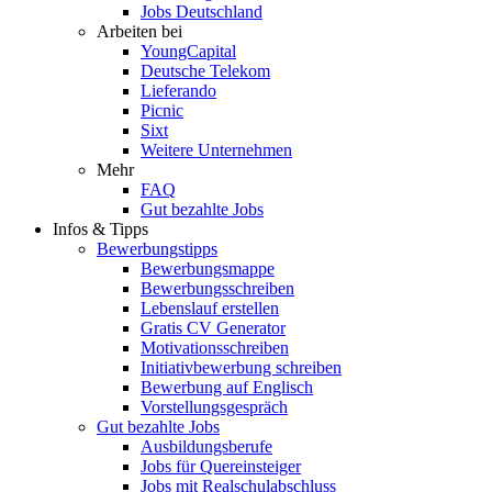
Jobs Deutschland
Arbeiten bei
YoungCapital
Deutsche Telekom
Lieferando
Picnic
Sixt
Weitere Unternehmen
Mehr
FAQ
Gut bezahlte Jobs
Infos & Tipps
Bewerbungstipps
Bewerbungsmappe
Bewerbungsschreiben
Lebenslauf erstellen
Gratis CV Generator
Motivationsschreiben
Initiativbewerbung schreiben
Bewerbung auf Englisch
Vorstellungsgespräch
Gut bezahlte Jobs
Ausbildungsberufe
Jobs für Quereinsteiger
Jobs mit Realschulabschluss