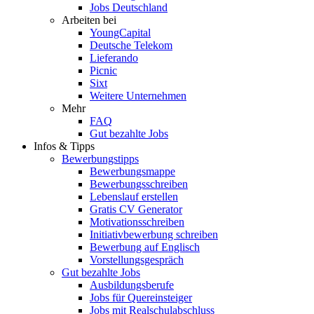
Jobs Deutschland
Arbeiten bei
YoungCapital
Deutsche Telekom
Lieferando
Picnic
Sixt
Weitere Unternehmen
Mehr
FAQ
Gut bezahlte Jobs
Infos & Tipps
Bewerbungstipps
Bewerbungsmappe
Bewerbungsschreiben
Lebenslauf erstellen
Gratis CV Generator
Motivationsschreiben
Initiativbewerbung schreiben
Bewerbung auf Englisch
Vorstellungsgespräch
Gut bezahlte Jobs
Ausbildungsberufe
Jobs für Quereinsteiger
Jobs mit Realschulabschluss