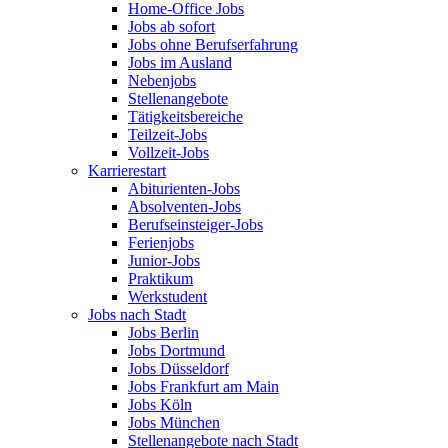
Home-Office Jobs
Jobs ab sofort
Jobs ohne Berufserfahrung
Jobs im Ausland
Nebenjobs
Stellenangebote
Tätigkeitsbereiche
Teilzeit-Jobs
Vollzeit-Jobs
Karrierestart
Abiturienten-Jobs
Absolventen-Jobs
Berufseinsteiger-Jobs
Ferienjobs
Junior-Jobs
Praktikum
Werkstudent
Jobs nach Stadt
Jobs Berlin
Jobs Dortmund
Jobs Düsseldorf
Jobs Frankfurt am Main
Jobs Köln
Jobs München
Stellenangebote nach Stadt