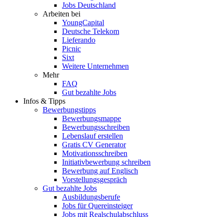
Jobs Deutschland
Arbeiten bei
YoungCapital
Deutsche Telekom
Lieferando
Picnic
Sixt
Weitere Unternehmen
Mehr
FAQ
Gut bezahlte Jobs
Infos & Tipps
Bewerbungstipps
Bewerbungsmappe
Bewerbungsschreiben
Lebenslauf erstellen
Gratis CV Generator
Motivationsschreiben
Initiativbewerbung schreiben
Bewerbung auf Englisch
Vorstellungsgespräch
Gut bezahlte Jobs
Ausbildungsberufe
Jobs für Quereinsteiger
Jobs mit Realschulabschluss