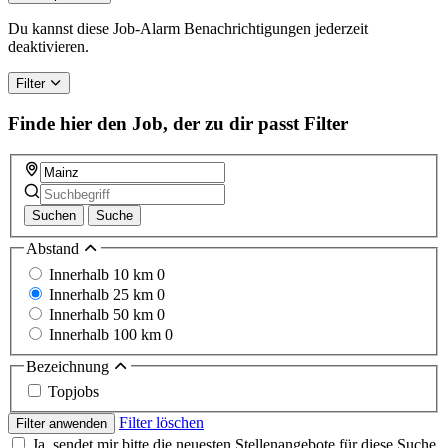
are
a
Du kannst diese Job-Alarm Benachrichtigungen jederzeit
human,
deaktivieren.
ignore
this
Filter
field
Finde hier den Job, der zu dir passt
Filter
Suchen
Suche
Abstand
Innerhalb 10 km
0
Innerhalb 25 km
0
Innerhalb 50 km
0
Innerhalb 100 km
0
Bezeichnung
Topjobs
Filter löschen
Filter anwenden
Ja, sendet mir bitte die neuesten Stellenangebote für diese Suche