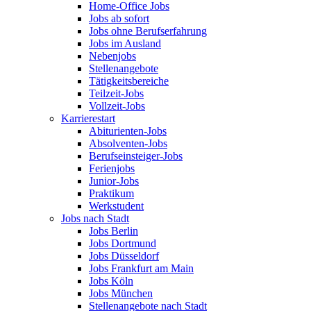
Home-Office Jobs
Jobs ab sofort
Jobs ohne Berufserfahrung
Jobs im Ausland
Nebenjobs
Stellenangebote
Tätigkeitsbereiche
Teilzeit-Jobs
Vollzeit-Jobs
Karrierestart
Abiturienten-Jobs
Absolventen-Jobs
Berufseinsteiger-Jobs
Ferienjobs
Junior-Jobs
Praktikum
Werkstudent
Jobs nach Stadt
Jobs Berlin
Jobs Dortmund
Jobs Düsseldorf
Jobs Frankfurt am Main
Jobs Köln
Jobs München
Stellenangebote nach Stadt