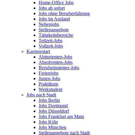
Home-Office Jobs
Jobs ab sofort
Jobs ohne Berufserfahrung
Jobs im Ausland
Nebenjobs
Stellenangebote
Tätigkeitsbereiche
Teilzeit-Jobs
Vollzeit-Jobs
Karrierestart
Abiturienten-Jobs
Absolventen-Jobs
Berufseinsteiger-Jobs
Ferienjobs
Junior-Jobs
Praktikum
Werkstudent
Jobs nach Stadt
Jobs Berlin
Jobs Dortmund
Jobs Düsseldorf
Jobs Frankfurt am Main
Jobs Köln
Jobs München
Stellenangebote nach Stadt