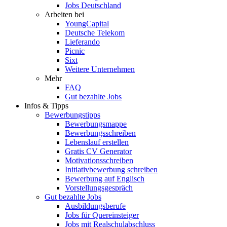
Jobs Deutschland
Arbeiten bei
YoungCapital
Deutsche Telekom
Lieferando
Picnic
Sixt
Weitere Unternehmen
Mehr
FAQ
Gut bezahlte Jobs
Infos & Tipps
Bewerbungstipps
Bewerbungsmappe
Bewerbungsschreiben
Lebenslauf erstellen
Gratis CV Generator
Motivationsschreiben
Initiativbewerbung schreiben
Bewerbung auf Englisch
Vorstellungsgespräch
Gut bezahlte Jobs
Ausbildungsberufe
Jobs für Quereinsteiger
Jobs mit Realschulabschluss