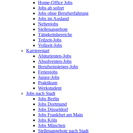
Home-Office Jobs
Jobs ab sofort
Jobs ohne Berufserfahrung
Jobs im Ausland
Nebenjobs
Stellenangebote
Tätigkeitsbereiche
Teilzeit-Jobs
Vollzeit-Jobs
Karrierestart
Abiturienten-Jobs
Absolventen-Jobs
Berufseinsteiger-Jobs
Ferienjobs
Junior-Jobs
Praktikum
Werkstudent
Jobs nach Stadt
Jobs Berlin
Jobs Dortmund
Jobs Düsseldorf
Jobs Frankfurt am Main
Jobs Köln
Jobs München
Stellenangebote nach Stadt