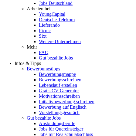
Jobs Deutschland
Arbeiten bei
YoungCapital
Deutsche Telekom
Lieferando
Picnic
Sixt
Weitere Unternehmen
Mehr
FAQ
Gut bezahlte Jobs
Infos & Tipps
Bewerbungstipps
Bewerbungsmappe
Bewerbungsschreiben
Lebenslauf erstellen
Gratis CV Generator
Motivationsschreiben
Initiativbewerbung schreiben
Bewerbung auf Englisch
Vorstellungsgespräch
Gut bezahlte Jobs
Ausbildungsberufe
Jobs für Quereinsteiger
Jobs mit Realschulabschluss