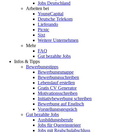
Jobs Deutschland
Arbeiten bei
YoungCapital
Deutsche Telekom
Lieferando
Picnic
Sixt
Weitere Unternehmen
Mehr
FAQ
Gut bezahlte Jobs
Infos & Tipps
Bewerbungstipps
Bewerbungsmappe
Bewerbungsschreiben
Lebenslauf erstellen
Gratis CV Generator
Motivationsschreiben
Initiativbewerbung schreiben
Bewerbung auf Englisch
Vorstellungsgespräch
Gut bezahlte Jobs
Ausbildungsberufe
Jobs für Quereinsteiger
Jobs mit Realschulabschluss