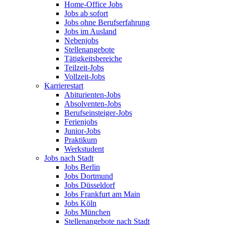
Home-Office Jobs
Jobs ab sofort
Jobs ohne Berufserfahrung
Jobs im Ausland
Nebenjobs
Stellenangebote
Tätigkeitsbereiche
Teilzeit-Jobs
Vollzeit-Jobs
Karrierestart
Abiturienten-Jobs
Absolventen-Jobs
Berufseinsteiger-Jobs
Ferienjobs
Junior-Jobs
Praktikum
Werkstudent
Jobs nach Stadt
Jobs Berlin
Jobs Dortmund
Jobs Düsseldorf
Jobs Frankfurt am Main
Jobs Köln
Jobs München
Stellenangebote nach Stadt