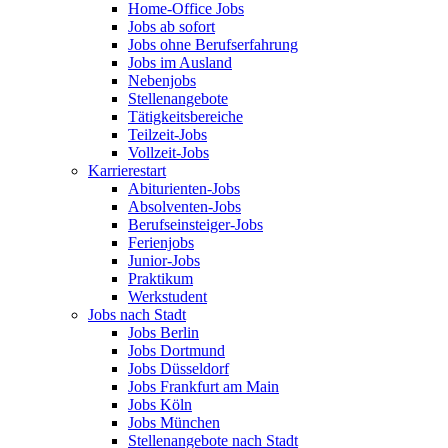
Home-Office Jobs
Jobs ab sofort
Jobs ohne Berufserfahrung
Jobs im Ausland
Nebenjobs
Stellenangebote
Tätigkeitsbereiche
Teilzeit-Jobs
Vollzeit-Jobs
Karrierestart
Abiturienten-Jobs
Absolventen-Jobs
Berufseinsteiger-Jobs
Ferienjobs
Junior-Jobs
Praktikum
Werkstudent
Jobs nach Stadt
Jobs Berlin
Jobs Dortmund
Jobs Düsseldorf
Jobs Frankfurt am Main
Jobs Köln
Jobs München
Stellenangebote nach Stadt