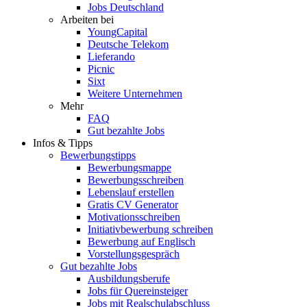
Jobs Deutschland
Arbeiten bei
YoungCapital
Deutsche Telekom
Lieferando
Picnic
Sixt
Weitere Unternehmen
Mehr
FAQ
Gut bezahlte Jobs
Infos & Tipps
Bewerbungstipps
Bewerbungsmappe
Bewerbungsschreiben
Lebenslauf erstellen
Gratis CV Generator
Motivationsschreiben
Initiativbewerbung schreiben
Bewerbung auf Englisch
Vorstellungsgespräch
Gut bezahlte Jobs
Ausbildungsberufe
Jobs für Quereinsteiger
Jobs mit Realschulabschluss