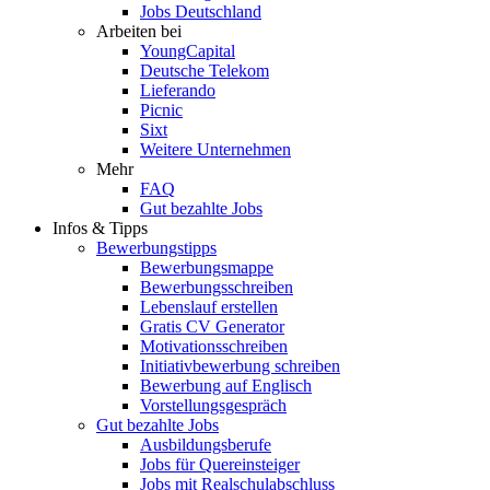
Jobs Deutschland
Arbeiten bei
YoungCapital
Deutsche Telekom
Lieferando
Picnic
Sixt
Weitere Unternehmen
Mehr
FAQ
Gut bezahlte Jobs
Infos & Tipps
Bewerbungstipps
Bewerbungsmappe
Bewerbungsschreiben
Lebenslauf erstellen
Gratis CV Generator
Motivationsschreiben
Initiativbewerbung schreiben
Bewerbung auf Englisch
Vorstellungsgespräch
Gut bezahlte Jobs
Ausbildungsberufe
Jobs für Quereinsteiger
Jobs mit Realschulabschluss