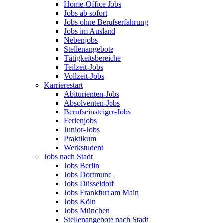
Home-Office Jobs
Jobs ab sofort
Jobs ohne Berufserfahrung
Jobs im Ausland
Nebenjobs
Stellenangebote
Tätigkeitsbereiche
Teilzeit-Jobs
Vollzeit-Jobs
Karrierestart
Abiturienten-Jobs
Absolventen-Jobs
Berufseinsteiger-Jobs
Ferienjobs
Junior-Jobs
Praktikum
Werkstudent
Jobs nach Stadt
Jobs Berlin
Jobs Dortmund
Jobs Düsseldorf
Jobs Frankfurt am Main
Jobs Köln
Jobs München
Stellenangebote nach Stadt