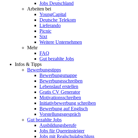
Jobs Deutschland
Arbeiten bei
YoungCapital
Deutsche Telekom
Lieferando
Picnic
Sixt
Weitere Unternehmen
Mehr
FAQ
Gut bezahlte Jobs
Infos & Tipps
Bewerbungstipps
Bewerbungsmappe
Bewerbungsschreiben
Lebenslauf erstellen
Gratis CV Generator
Motivationsschreiben
Initiativbewerbung schreiben
Bewerbung auf Englisch
Vorstellungsgespräch
Gut bezahlte Jobs
Ausbildungsberufe
Jobs für Quereinsteiger
Jobs mit Realschulabschluss