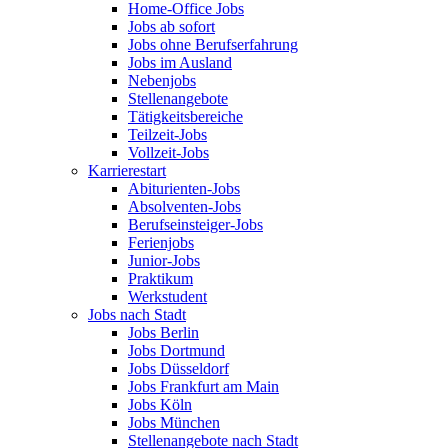
Home-Office Jobs
Jobs ab sofort
Jobs ohne Berufserfahrung
Jobs im Ausland
Nebenjobs
Stellenangebote
Tätigkeitsbereiche
Teilzeit-Jobs
Vollzeit-Jobs
Karrierestart
Abiturienten-Jobs
Absolventen-Jobs
Berufseinsteiger-Jobs
Ferienjobs
Junior-Jobs
Praktikum
Werkstudent
Jobs nach Stadt
Jobs Berlin
Jobs Dortmund
Jobs Düsseldorf
Jobs Frankfurt am Main
Jobs Köln
Jobs München
Stellenangebote nach Stadt